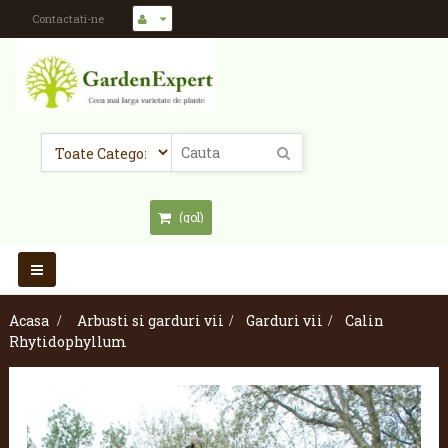
Contactati-ne
(gol)
Toggle
navigation
Acasa
>
Arbusti si garduri vii
>
Garduri vii
>
Calin
Rhytidophyllum