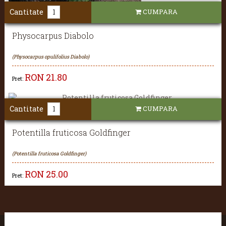
Cantitate
CUMPARA
Physocarpus Diabolo
(Physocarpus opulifolius Diabolo)
RON
21.80
Pret:
Cantitate
CUMPARA
Potentilla fruticosa Goldfinger
(Potentilla fruticosa Goldfinger)
RON
25.00
Pret: