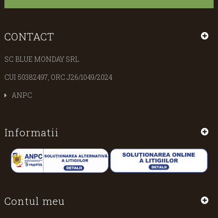
CONTACT
SC BLUE MONDAY SRL
CUI 50382497, ORC J26/1049/2024
ANPC
Informatii
Contul meu