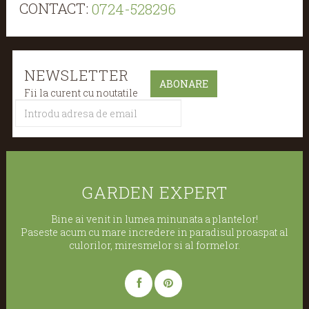
CONTACT:
0724-528296
NEWSLETTER
Fii la curent cu noutatile
GARDEN EXPERT
Bine ai venit in lumea minunata a plantelor!
Paseste acum cu mare incredere in paradisul proaspat al
culorilor, miresmelor si al formelor.