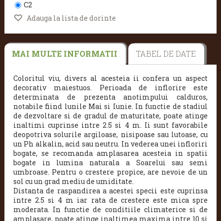
C2
Adauga la lista de dorinte
MAI MULTE INFORMATII
TABEL DE DATE
Coloritul viu, divers al acesteia ii confera un aspect
decorativ maiestuos. Perioada de inflorire este
determinata de prezenta anotimpului calduros,
notabile fiind lunile Mai si Iunie. In functie de stadiul
de dezvoltare si de gradul de maturitate, poate atinge
inaltimi cuprinse intre 2.5 si 4 m. Ii sunt favorabile
deopotriva solurile argiloase, nisipoase sau lutoase, cu
un Ph alkalin, acid sau neutru. In vederea unei infloriri
bogate, se recomanda amplasarea acesteia in spatii
bogate in lumina naturala a Soarelui sau semi
umbroase. Pentru o crestere propice, are nevoie de un
sol cu un grad mediu de umiditate.
Distanta de raspandirea a acestei specii este cuprinsa
intre 2.5 si 4 m iar rata de crestere este mica spre
moderata. In functie de conditiile climaterice si de
amplasare, poate atinge inaltimea maxima intre 10 si