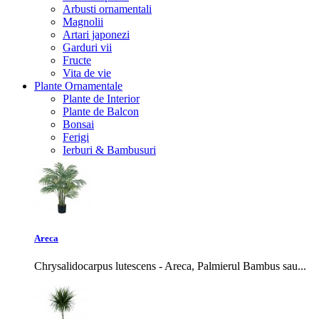
Arbusti ornamentali
Magnolii
Artari japonezi
Garduri vii
Fructe
Vita de vie
Plante Ornamentale
Plante de Interior
Plante de Balcon
Bonsai
Ferigi
Ierburi & Bambusuri
Areca
Chrysalidocarpus lutescens - Areca, Palmierul Bambus sau...