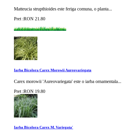
Matteucia strupthioides este feriga comuna, o planta...
Pret :
RON
21.80
Iarba Bicolora Carex Morowii Aureovariegata
Carex morowii 'Aureovariegata' este o iarba ornamentala...
Pret :
RON
19.80
Iarba Bicolora Carex M. Variegata'