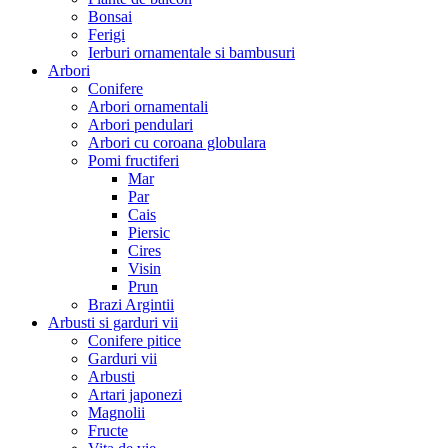
Bonsai
Ferigi
Ierburi ornamentale si bambusuri
Arbori
Conifere
Arbori ornamentali
Arbori pendulari
Arbori cu coroana globulara
Pomi fructiferi
Mar
Par
Cais
Piersic
Cires
Visin
Prun
Brazi Argintii
Arbusti si garduri vii
Conifere pitice
Garduri vii
Arbusti
Artari japonezi
Magnolii
Fructe