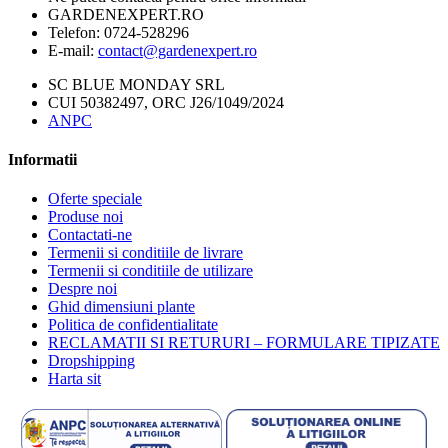
GARDENEXPERT.RO
Telefon:
0724-528296
E-mail:
contact@gardenexpert.ro
SC BLUE MONDAY SRL
CUI 50382497, ORC J26/1049/2024
ANPC
Informatii
Oferte speciale
Produse noi
Contactati-ne
Termenii si conditiile de livrare
Termenii si conditiile de utilizare
Despre noi
Ghid dimensiuni plante
Politica de confidentialitate
RECLAMATII SI RETURURI – FORMULARE TIPIZATE
Dropshipping
Harta sit