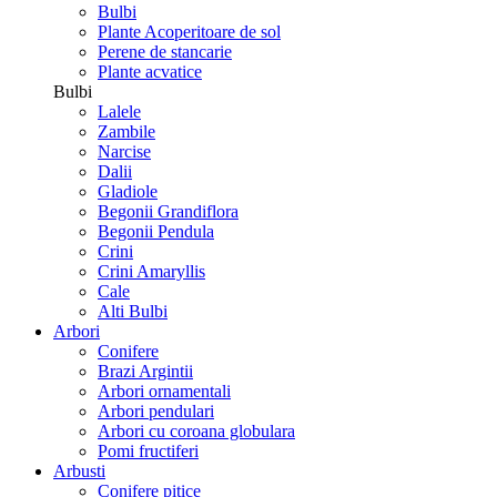
Bulbi
Plante Acoperitoare de sol
Perene de stancarie
Plante acvatice
Bulbi
Lalele
Zambile
Narcise
Dalii
Gladiole
Begonii Grandiflora
Begonii Pendula
Crini
Crini Amaryllis
Cale
Alti Bulbi
Arbori
Conifere
Brazi Argintii
Arbori ornamentali
Arbori pendulari
Arbori cu coroana globulara
Pomi fructiferi
Arbusti
Conifere pitice