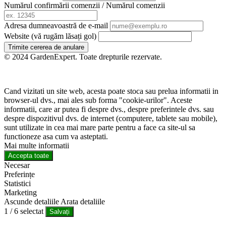
Numărul confirmării comenzii / Numărul comenzii
Adresa dumneavoastră de e-mail
Website (vă rugăm lăsați gol)
Trimite cererea de anulare
© 2024 GardenExpert. Toate drepturile rezervate.
Cand vizitati un site web, acesta poate stoca sau prelua informatii in
browser-ul dvs., mai ales sub forma "cookie-urilor". Aceste
informatii, care ar putea fi despre dvs., despre preferintele dvs. sau
despre dispozitivul dvs. de internet (computere, tablete sau mobile),
sunt utilizate in cea mai mare parte pentru a face ca site-ul sa
functioneze asa cum va asteptati.
Mai multe informatii
Accepta toate
Necesar
Preferințe
Statistici
Marketing
Ascunde detaliile
Arata detaliile
1
/
6
selectat
Salvați