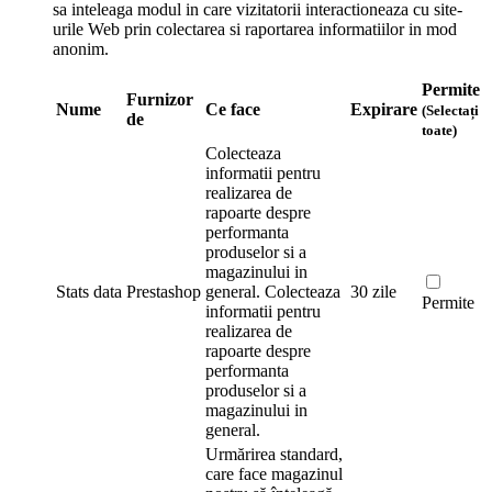
sa inteleaga modul in care vizitatorii interactioneaza cu site-
urile Web prin colectarea si raportarea informatiilor in mod
anonim.
Permite
Furnizor
Nume
Ce face
Expirare
(Selectați
de
toate)
Colecteaza
informatii pentru
realizarea de
rapoarte despre
performanta
produselor si a
magazinului in
Stats data
Prestashop
general.
Colecteaza
30 zile
Permite
informatii pentru
realizarea de
rapoarte despre
performanta
produselor si a
magazinului in
general.
Urmărirea standard,
care face magazinul