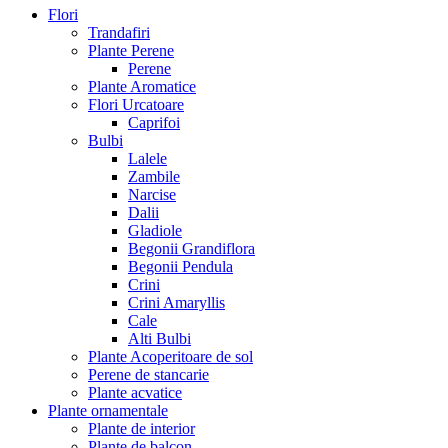
Flori
Trandafiri
Plante Perene
Perene
Plante Aromatice
Flori Urcatoare
Caprifoi
Bulbi
Lalele
Zambile
Narcise
Dalii
Gladiole
Begonii Grandiflora
Begonii Pendula
Crini
Crini Amaryllis
Cale
Alti Bulbi
Plante Acoperitoare de sol
Perene de stancarie
Plante acvatice
Plante ornamentale
Plante de interior
Plante de balcon