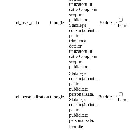
utilizatorului
către Google în
scopuri
publicitare.
ad_user_data
Google
30 de zile
Stabilește
Permit
consimțământul
pentru
trimiterea
datelor
utilizatorului
către Google în
scopuri
publicitare.
Stabilește
consimțământul
pentru
publicitate
personalizată.
ad_personalization
Google
30 de zile
Stabilește
Permit
consimțământul
pentru
publicitate
personalizată.
Permite