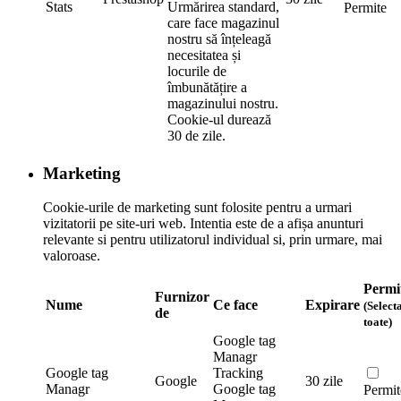
Stats
Urmărirea standard,
Permite
care face magazinul
nostru să înțeleagă
necesitatea și
locurile de
îmbunătățire a
magazinului nostru.
Cookie-ul durează
30 de zile.
Marketing
Cookie-urile de marketing sunt folosite pentru a urmari
vizitatorii pe site-uri web. Intentia este de a afișa anunturi
relevante si pentru utilizatorul individual si, prin urmare, mai
valoroase.
Permi
Furnizor
Nume
Ce face
Expirare
(Selecta
de
toate)
Google tag
Managr
Google tag
Tracking
Google
30 zile
Managr
Google tag
Permit