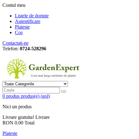
Contul meu
Listele de dorinte
Autentificare
Plateste
Cos
Contactati-ne
Telefon:
0724-528296
0
produs
produs(e)
(gol)
Nici un produs
Livrare gratuita!
Livrare
RON 0.00
Total
Plateste