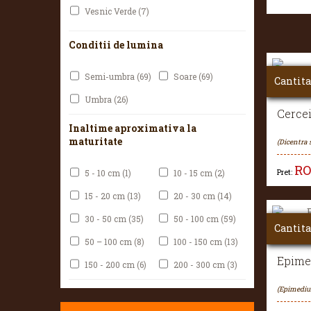
Vesnic Verde
(7)
Conditii de lumina
Semi-umbra
(69)
Soare
(69)
Cantita
Umbra
(26)
Cerce
Inaltime aproximativa la
maturitate
(Dicentra 
R
Pret:
5 - 10 cm
(1)
10 - 15 cm
(2)
15 - 20 cm
(13)
20 - 30 cm
(14)
30 - 50 cm
(35)
50 - 100 cm
(59)
Cantita
50 – 100 cm
(8)
100 - 150 cm
(13)
Epime
150 - 200 cm
(6)
200 - 300 cm
(3)
(Epimediu