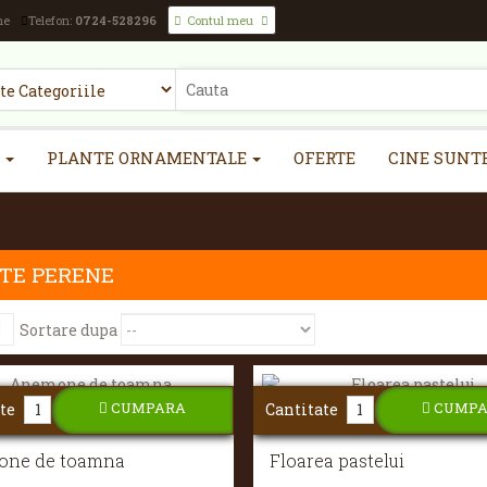
ne
Telefon:
0724-528296
Contul meu
PLANTE ORNAMENTALE
OFERTE
CINE SUNT
TE PERENE
Sortare dupa
CUMPARA
CUMP
te
Cantitate
ne de toamna
Floarea pastelui