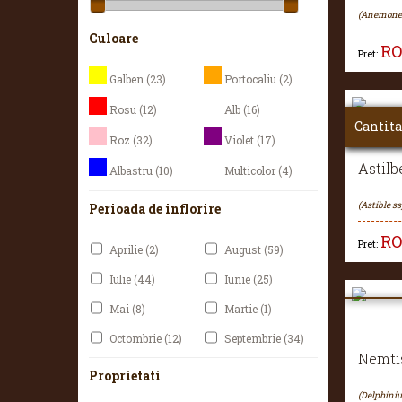
(Anemone 
Culoare
R
Pret:
Galben
(23)
Portocaliu
(2)
Rosu
(12)
Alb
(16)
Cantita
Roz
(32)
Violet
(17)
Astilb
Albastru
(10)
Multicolor
(4)
(Astible ss
Perioada de inflorire
R
Pret:
Aprilie
(2)
August
(59)
Iulie
(44)
Iunie
(25)
Mai
(8)
Martie
(1)
Octombrie
(12)
Septembrie
(34)
Nemti
Proprietati
(Delphini