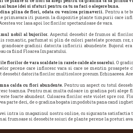
ii ce plante si ce flori sa alegi pentru ca gradina ta sa prinda v
mai bune idei si sfaturi pentru ca tu sa faci o alegere buna.
dina plina de flori, odata cu venirea primaverii.
Pentru a te b
de primavara iti punem la dispozitie plante timpurii care
inf
Acestea vor lasa apoi loc florilor spectaculoase de vara.
mul nobil al bujorilor.
Aspectul deosebit de frumos al florilo
is romantic, parfumat si plin de culori pastelate precum roz, r
 grandoare gradinii datorita infloririi abundente. Bujorul era 
u ca fiind Floarea Imparatului.
ile florilor de vara scaldate in razele calde ale soarelui.
O gradin
elor perene care infloresc vara si care se mentin proaspete 
t deosebit datorita florilor multicolore precum Echinaceea. Ace
mna calda cu flori abundente.
Pentru un aspect cu totul deoseb
resc toamna.
Pentru mai multa culoare in gradina poti alege f
reste foarte abundent. Culoarea florilor este violet spre roz. Fl
vea parte deci, de o gradina bogata impodobita pana cand inghetu
vei intra in magazinul nostru online, cu siguranta satisfactia ta
mai frumoase si deosebite soiuri de plante perene la preturi ava