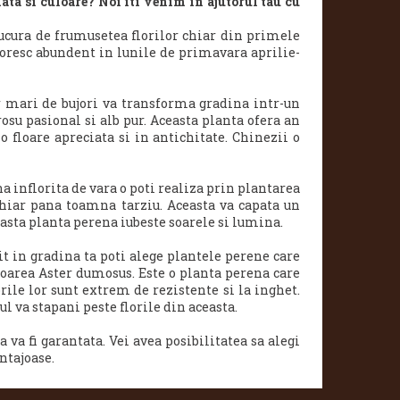
iata si culoare? Noi iti venim in ajutorul tau cu
ucura de frumusetea florilor chiar din primele
loresc abundent in lunile de primavara aprilie-
r mari de bujori va transforma gradina intr-un
osu pasional si alb pur. Aceasta planta ofera an
o floare apreciata si in antichitate. Chinezii o
a inflorita de vara o poti realiza prin plantarea
chiar pana toamna tarziu. Aceasta va capata un
asta planta perena iubeste soarele si lumina.
it in gradina ta poti alege plantele perene care
loarea Aster dumosus.
Este o planta perena care
orile lor sunt extrem de rezistente si la inghet.
l va stapani peste florile din aceasta.
 va fi garantata. Vei avea posibilitatea sa alegi
ntajoase.