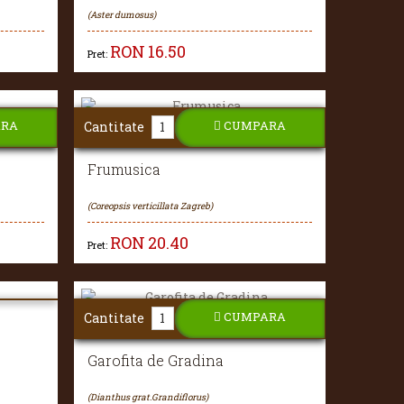
(Aster dumosus)
RON
16.50
Pret:
ARA
CUMPARA
Cantitate
Frumusica
(Coreopsis verticillata Zagreb)
RON
20.40
Pret:
CUMPARA
Cantitate
Garofita de Gradina
(Dianthus grat.Grandiflorus)