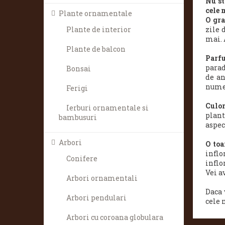
Nu st
cele 
Plante ornamentale
O gra
zile 
Plante de interior
mai. 
Plante de balcon
Parfu
parad
Bonsai
de an
numea
Ferigi
Culor
Ierburi ornamentale si
plant
bambusuri
aspec
Arbori
O toa
inflo
Conifere
inflo
Vei a
Arbori ornamentali
Daca 
Arbori pendulari
cele 
Arbori cu coroana globulara