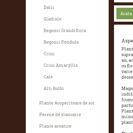
Dalii
Arata 
Gladiole
Begonii Grandiflora
Aspe
Begonii Pendula
Plant
Crini
supra
an, a
Crini Amaryllis
cu fl
varie
Cale
deose
Magaz
Alti Bulbi
indif
frumu
Plante Acoperitoare de sol
parfu
Plant
Perene de stancarie
minun
plant
Plante acvatice