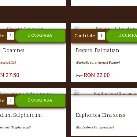
CUMPARA
CUMP
te
Cantitate
ii Doamnei
Degetel Dalmatian
spectabilis)
(Digitalis purp. Apricot Beauty)
ON
27.50
RON
22.00
Pret:
CUMPARA
te
dium Sulphureum
Euphorbia Characias
m vers. 'Sulphureum')
(Euphorbia cha. characias)