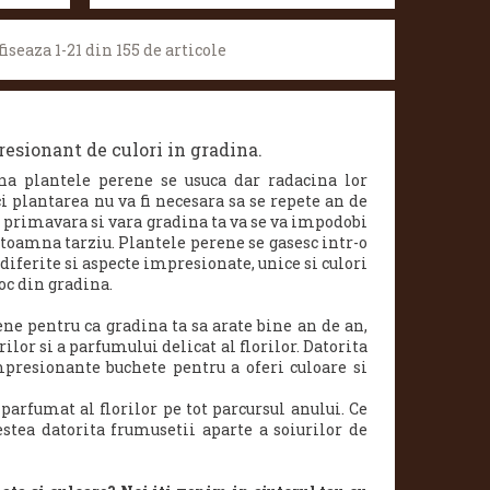
fiseaza 1-21 din 155 de articole
resionant de culori in gradina.
na plantele perene se usuca dar radacina lor
i plantarea nu va fi necesara sa se repete an de
In primavara si vara gradina ta va se va impodobi
na toamna tarziu. Plantele perene se gasesc intr-o
 diferite si aspecte impresionate, unice si culori
loc din gradina.
ne pentru ca gradina ta sa arate bine an de an,
lor si a parfumului delicat al florilor. Datorita
mpresionante buchete pentru a oferi culoare si
parfumat al florilor pe tot parcursul anului. Ce
stea datorita frumusetii aparte a soiurilor de