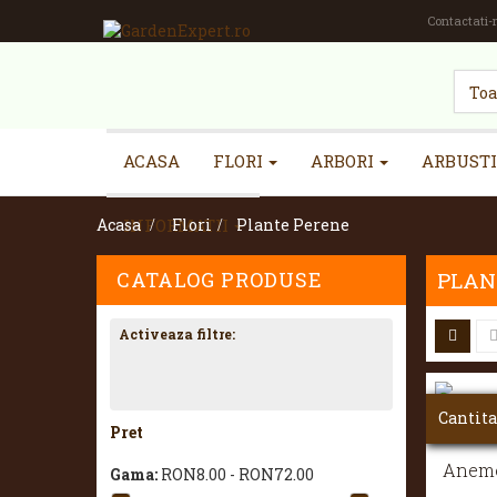
Contactati-
ACASA
FLORI
ARBORI
ARBUSTI
Acasa
INFORMATII
>
Flori
>
Plante Perene
CATALOG PRODUSE
PLAN
Activeaza filtre:
Cantita
Pret
Anemo
Gama:
RON8.00 - RON72.00