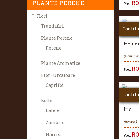
R
PLANTE PERENE
Pret:
Flori
Trandafiri
Cantita
Plante Perene
Hemer
Perene
(Hemerocal
Plante Aromatice
R
Pret:
Flori Urcatoare
Caprifoi
Cantita
Bulbi
Iris
Lalele
Zambile
(Iris ssp.)
R
Narcise
Pret: