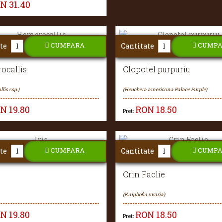
ON
31.40
CUMPARA
CUMP
te
Cantitate
ocallis
Clopotel purpuriu
lis ssp.)
(Heuchera americana Palace Purple)
ON
19.80
RON
18.50
Pret:
CUMPARA
CUMP
te
Cantitate
Crin Faclie
(Kniphofia uvaria)
ON
19.80
RON
18.50
Pret: