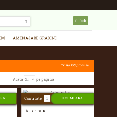
(gol)
EM
AMENAJARE GRADINI
Exista 155 produse.
Arata
pe pagina
ARA
CUMPARA
Cantitate
Aster pitic