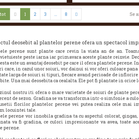
tot
1
2
3
...
8
Se a
ctul deosebit al plantelor perene ofera un spectacol imp
ele perene sunt plante care revin la viata an de an. Toam
vietuieste peste iarna iar primavara aceste plante reinvie. Dec
cesta este un avantaj deosebit pe care il ofera plantele perene. 
ori care, in cazul unor soiuri, vor dainui si vor oferi culoare pa
tate larga de soiuri si tipuri, fiecare avand perioade de inflorire
bite. Una mai deosebita ca cealalta. Ele pot fi plantate in orice 
inul nostru iti ofera o mare varietate de soiuri de plante pere
erent de sezon.
Gradina se va transforma intr-o simfonie a culori
setii florilor plantelor perene vei putea realiza cele mai i
m locuintei tale.
ele perene vor innobila gradina ta cu aspectul colorat, gingas, 
ata va fi gradina, ce culori impresionante va avea, toate ace
e perene.