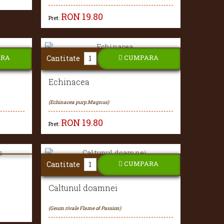
RON
19.80
Pret:
ARA
CUMPARA
Cantitate
Echinacea
(Echinacea purp.Magnus)
RON
19.80
Pret:
CUMPARA
Cantitate
Caltunul doamnei
(Geum rivale Flame of Passion)