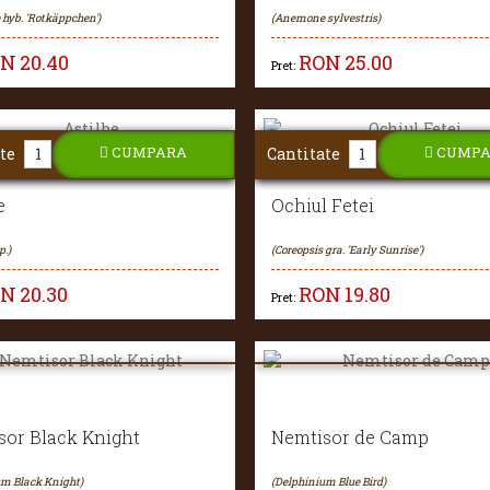
hyb. 'Rotkäppchen')
(Anemone sylvestris)
ON
20.40
RON
25.00
Pret:
CUMPARA
CUMP
te
Cantitate
e
Ochiul Fetei
p.)
(Coreopsis gra. 'Early Sunrise')
ON
20.30
RON
19.80
Pret:
sor Black Knight
Nemtisor de Camp
um Black Knight)
(Delphinium Blue Bird)