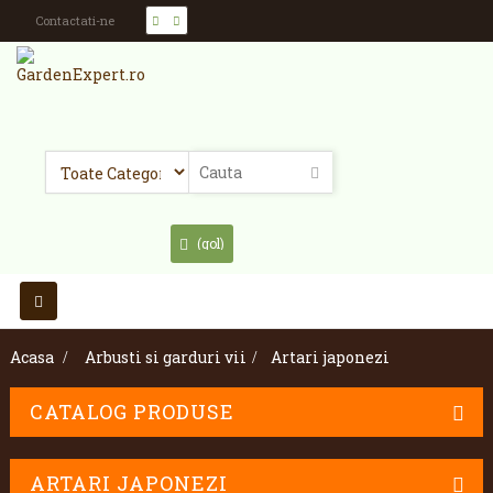
Contactati-ne
(gol)
Toggle
navigation
Acasa
>
Arbusti si garduri vii
>
Artari japonezi
CATALOG PRODUSE
ARTARI JAPONEZI