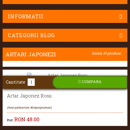
INFORMATII
CATEGORII BLOG
ARTARI JAPONEZI
Exista 19 produse.
CUMPARA
Cantitate
Artar Japonez Rosu
(Acer palmatum Atropurpureum)
RON
48.00
Pret: