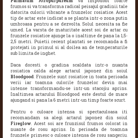
Palmatum Atropurpureum
va impodobi foarte
frumos si va transforma radical peisajul gradinii tale
datorita culorii vibrante a frunzelor rosiatice. Acest
tip de artar este indicat a se planta intr-o zona putin
umbroasa pentru a se dezvolta. Solul necesita sa fie
umed. La varsta de maturitate acest soi de artar cu
frunzele rosiatice ajunge la o inaltime de pana la 1,5-
2,5 metri. Puietii recent plantati se recomanda a fi
protejati in primul si al doilea an de temperaturile
sub limita de inghet.
Daca doresti o gradina scaldata intr-o nuanta
rosiatica calda alege artarul japonez din soiul
Bloodgood
.
Frunzele sunt rosiatice in toata perioada
verii iar toamna culorile frunzelor devin mai
intense transformandu-se intr-un stacojiu aprins.
Inaltimea artarului Bloodgood este destul de mare
ajungand si pana la 6 metri intr-un timp foarte scurt.
Pentru o culoare intensa si spectaculoasa iti
recomandam sa alegi artarul japonez din soiul
Fireglow
.
Acest soi are frunzisul frumos colorat in
nuante de rosu aprins. In perioada de toamna
frunzele primesc o culoare intensa de rosu sangeriu.