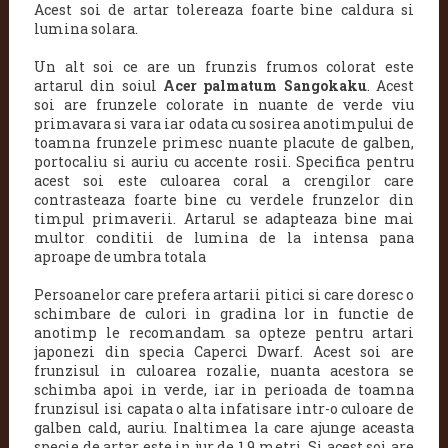
Acest soi de artar tolereaza foarte bine caldura si
lumina solara.
Un alt soi ce are un frunzis frumos colorat este
artarul din soiul
Acer palmatum Sangokaku
.
Acest
soi are frunzele colorate in nuante de verde viu
primavara si vara iar odata cu sosirea anotimpului de
toamna frunzele primesc nuante placute de galben,
portocaliu si auriu cu accente rosii. Specifica pentru
acest soi este culoarea coral a crengilor care
contrasteaza foarte bine cu verdele frunzelor din
timpul primaverii. Artarul se adapteaza bine mai
multor conditii de lumina de la intensa pana
aproape de umbra totala
Persoanelor care prefera artarii pitici si care doresc o
schimbare de culori in gradina lor in functie de
anotimp le recomandam sa opteze pentru artari
japonezi din specia Caperci Dwarf.
Acest soi are
frunzisul in culoarea rozalie, nuanta acestora se
schimba apoi in verde, iar in perioada de toamna
frunzisul isi capata o alta infatisare intr-o culoare de
galben cald, auriu. Inaltimea la care ajunge aceasta
specie de artar este in jur de 1,9 metri. Si acest soi are