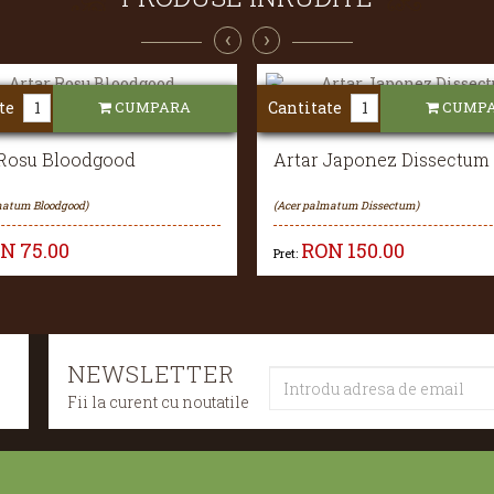
‹
›
te
CUMPARA
Cantitate
CUMP
 Rosu Bloodgood
Artar Japonez Dissectum
matum Bloodgood)
(Acer palmatum Dissectum)
ON
75.00
RON
150.00
Pret:
NEWSLETTER
Fii la curent cu noutatile