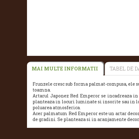
MAI MULTE INFORMATII
TABEL DE D
Frunzele cresc sub forma palmat-compusa, ele s
toamna.
Artarul Japonez Red Emperor se incadreaza in ca
planteaza in locuri luminate si insorite sau in l
poluarea atmosferica.
Acer palmatum Red Emperor este un artar decorati
de gradini. Se planteaza si in aranjamente decora