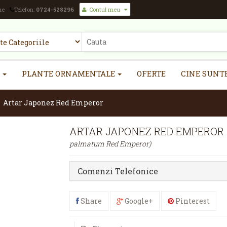
ne
Telefon:
0724-528296
Contul meu
PLANTE ORNAMENTALE
OFERTE
CINE SUNT
>
Artar Japonez Red Emperor
ARTAR JAPONEZ RED EMPEROR
palmatum Red Emperor)
Comenzi Telefonice
Share
Google+
Pinterest