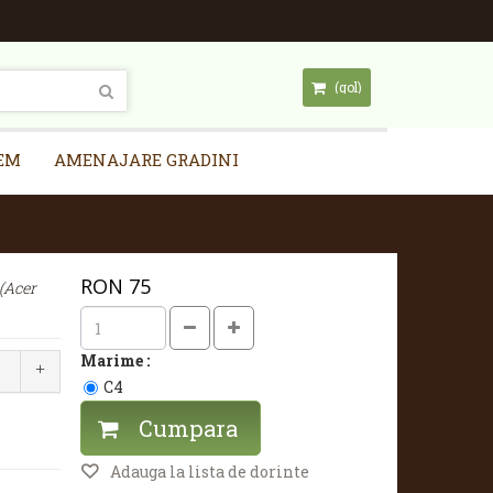
(gol)
EM
AMENAJARE GRADINI
RON
75
(Acer
Marime :
C4
Cumpara
Adauga la lista de dorinte