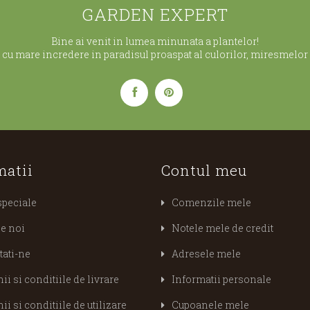
GARDEN EXPERT
Bine ai venit in lumea minunata a plantelor!
cu mare incredere in paradisul proaspat al culorilor, miresmelor s
matii
Contul meu
speciale
Comenzile mele
e noi
Notele mele de credit
tati-ne
Adresele mele
i si conditiile de livrare
Informatii personale
i si conditiile de utilizare
Cupoanele mele