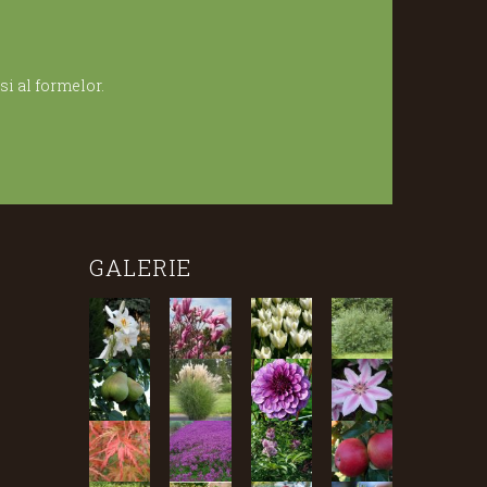
i al formelor.
GALERIE