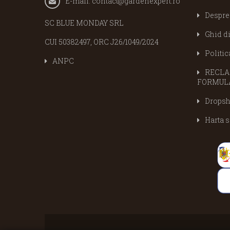
E-mail:
contact@gardenexpert.ro
Despre
SC BLUE MONDAY SRL
Ghid d
CUI 50382497, ORC J26/1049/2024
Politic
ANPC
RECLAM
FORMULA
Dropsh
Harta s