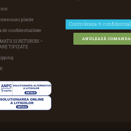
 noi
imensiuni plante
Controleaza-ti confidential
a de confidentialitate
ANULEAZĂ COMANDA
ATII SI RETURURI –
RE TIPIZATE
ipping
it