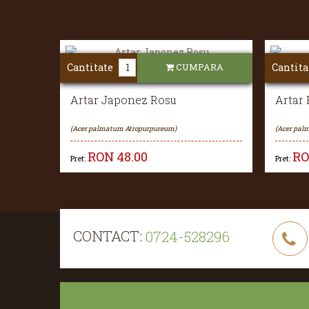
Cantitate
CUMPARA
Cantita
Artar Japonez Rosu
Artar
(Acer palmatum Atropurpureum)
(Acer pal
RON
48.00
R
Pret:
Pret:
CONTACT:
0724-528296