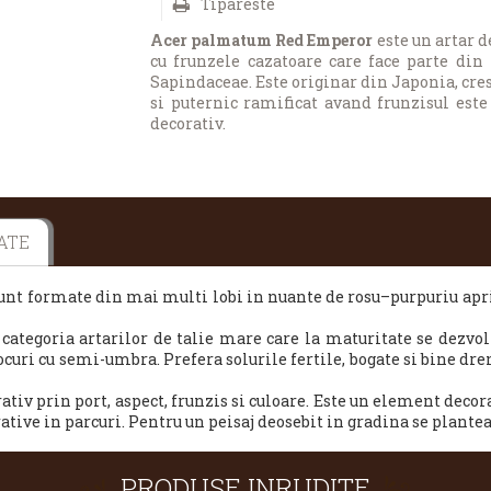
Tipareste
Acer palmatum Red Emperor
este un artar d
cu frunzele cazatoare care face parte din
Sapindaceae. Este originar din Japonia, cres
si puternic ramificat avand frunzisul este
decorativ.
ATE
unt formate din mai multi lobi in nuante de rosu–purpuriu apr
tegoria artarilor de talie mare care la maturitate se dezvolt
ocuri cu semi-umbra. Prefera solurile fertile, bogate si bine dr
v prin port, aspect, frunzis si culoare. Este un element decorat
tive in parcuri. Pentru un peisaj deosebit in gradina se plantea
PRODUSE INRUDITE