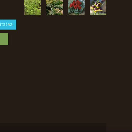
itatea