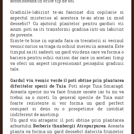
acomodeaza in orice tip de sol.
Gradinile-labirint te-au fascinat din copilarie si
aspectul misterios al acestora te-au atras in mod
deosebit? Cu ajutorul plantelor pentru garduri vii
acum poti sa iti transformi gradina intr-un labirint
de poveste.
Simte-te bine in ograda fara ca trecatorii si vecinul
vesnic curios sa traga cu ochiul mereu in aceasta. Este
timpul sa iti sadesti un gard viu dens care va forma o
bariera pentru ochii curiosi dar care in acelasi timp
va oferi un aspect impresionant peisajului gradinii
tale.
Gardul viu vesnic verde il poti obtine prin plantarea
diferitelor specii de Tuia
. Poti alege Tuia Smaragd.
Aceasta specie nu va face frunze uscate iar tu nu va
trebui sa o cureti. In general specile de Tuia sunt
foarte rezistente si vor forma un gard perfect
compact si dens cu o prospetime de invidiat
indiferent de anotimp.
Un gard viu atragator il poti obtine prin plantarea
arbustului
Berberis thunbergii Atropurpurea
. Aceasta
planta va forma un gard deosebit datorita frunzelor