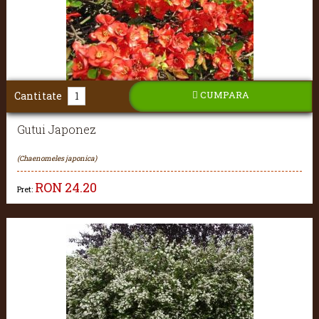
CUMPARA
Cantitate
Gutui Japonez
(Chaenomeles japonica)
RON
24.20
Pret: