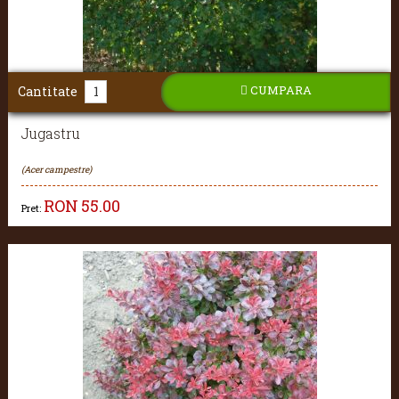
CUMPARA
Cantitate
Jugastru
(Acer campestre)
RON
55.00
Pret: