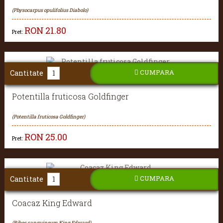
(Physocarpus opulifolius Diabolo)
RON
21.80
Pret:
CUMPARA
Cantitate
Potentilla fruticosa Goldfinger
(Potentilla fruticosa Goldfinger)
RON
25.00
Pret:
CUMPARA
Cantitate
Coacaz King Edward
(Ribes sanguineum King Edward)