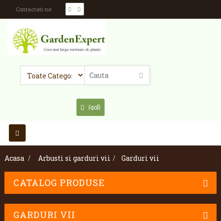
Contactati-ne
(gol)
Toggle
navigation
Acasa
>
Arbusti si garduri vii
>
Garduri vii
CATALOG PRODUSE
GARDURI VII