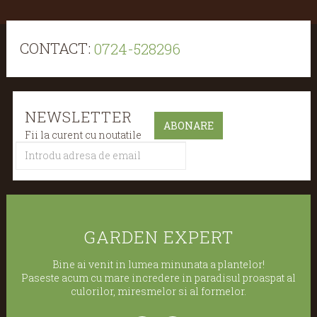
CONTACT:
0724-528296
NEWSLETTER
Fii la curent cu noutatile
GARDEN EXPERT
Bine ai venit in lumea minunata a plantelor!
Paseste acum cu mare incredere in paradisul proaspat al
culorilor, miresmelor si al formelor.