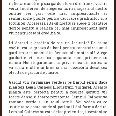
in fiecare anotimp sau gardurile vii din frunze vesnic
verzi. Indiferent de alegerea ta, in magazinul nostru
online vei gasi cele mai impresionante si
remarcabile plante pentru decorarea gradinilor si a
locuintei.
Acceseaza site-ul nostru si alege-ti plantele
dorite pentru a realiza cel mai impresionant gard
viu pentru casa si gradina ta.
Iti doresti o gradina de vis, un loc unic? De ce sa
cheltuiesti o groaza de bani pentru construirea unui
gard impresionant din fier sau alt material? Alege
gardurile vii care cu siguranta sunt prietene cu
natura. Noi iti garantam ca privelistea din curtea ta
va arata mult mai bine si mai deosebita decat cea
oferita de gardurile clasice.
Gardul viu va ramane verde si pe timpul iernii daca
plantezi Lemn Cainesc (Ligustrum vulgare)
. Aceasta
planta este perfecta pentru a realiza garduri vii
foarte dense si foarte rezistente. Lemnul Cainesc va
ramane verde si in toiul iernii. Vei vedea cu ce
usurinta se poate tunde si poti sa ii dai forma dorita.
Lemnul Cainesc nu este deloc pretentios, iubeste si se