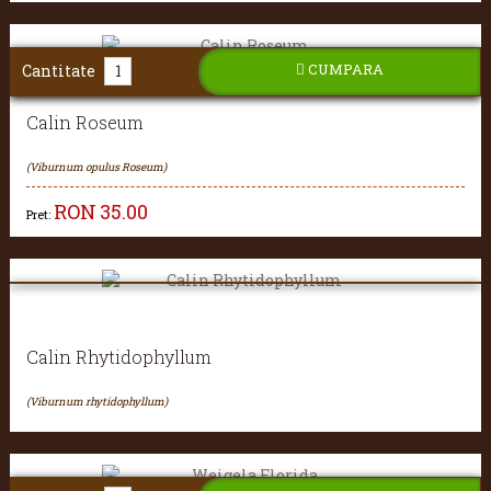
CUMPARA
Cantitate
Calin Roseum
(Viburnum opulus Roseum)
RON
35.00
Pret:
Calin Rhytidophyllum
(Viburnum rhytidophyllum)