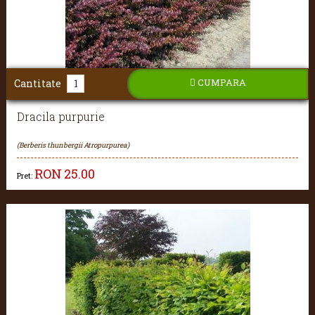
CUMPARA
Cantitate
Dracila purpurie
(Berberis thunbergii Atropurpurea)
RON
25.00
Pret: