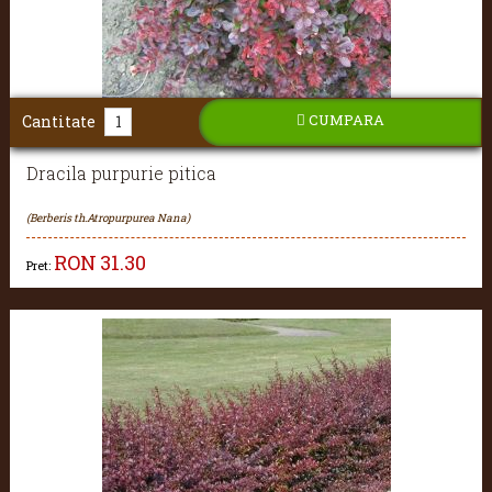
CUMPARA
Cantitate
Dracila purpurie pitica
(Berberis th.Atropurpurea Nana)
RON
31.30
Pret: