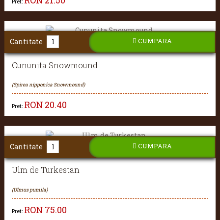
Pret:
CUMPARA
Cantitate
Cununita Snowmound
(Spirea nipponica Snowmound)
RON
20.40
Pret:
CUMPARA
Cantitate
Ulm de Turkestan
(Ulmus pumila)
RON
75.00
Pret: