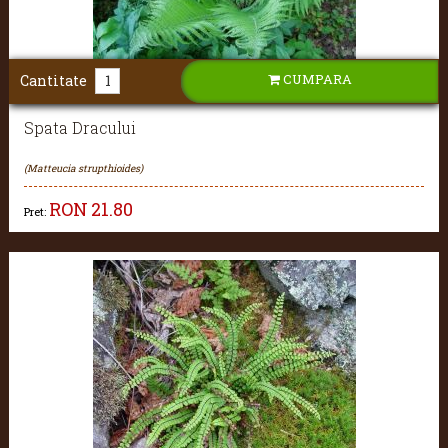
CUMPARA
Cantitate
Spata Dracului
(Matteucia strupthioides)
RON
21.80
Pret: