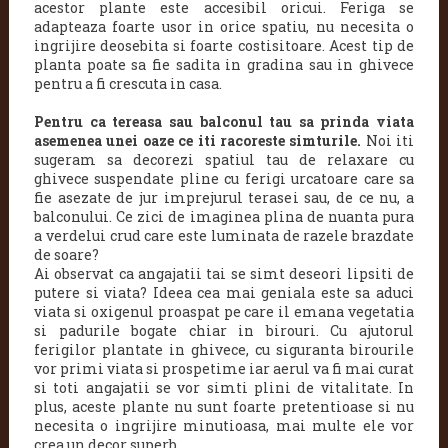
acestor plante este accesibil oricui. Feriga se
adapteaza foarte usor in orice spatiu, nu necesita o
ingrijire deosebita si foarte costisitoare. Acest tip de
planta poate sa fie sadita in gradina sau in ghivece
pentru a fi crescuta in casa.
Pentru ca tereasa sau balconul tau sa prinda viata
asemenea unei oaze ce iti racoreste simturile.
Noi iti
sugeram sa decorezi spatiul tau de relaxare cu
ghivece suspendate pline cu ferigi urcatoare care sa
fie asezate de jur imprejurul terasei sau, de ce nu, a
balconului. Ce zici de imaginea plina de nuanta pura
a verdelui crud care este luminata de razele brazdate
de soare?
Ai observat ca angajatii tai se simt deseori lipsiti de
putere si viata? Ideea cea mai geniala este sa aduci
viata si oxigenul proaspat pe care il emana vegetatia
si padurile bogate chiar in birouri. Cu ajutorul
ferigilor plantate in ghivece, cu siguranta birourile
vor primi viata si prospetime iar aerul va fi mai curat
si toti angajatii se vor simti plini de vitalitate. In
plus, aceste plante nu sunt foarte pretentioase si nu
necesita o ingrijire minutioasa, mai multe ele vor
crea un decor superb.