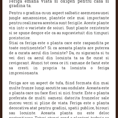
Feriga emana viata si oxigen pentru casa si
gradina ta.
Pentru o gradina cu un aspect salbatic asemenea unei
jungle amazoniene, plantele cele mai importante
pentru realizarea acesteia sunt ferigile. Aceste plante
vin intr-o varietate de soiuri. Sunt plante rezistente
si se spune despre ele ca au supravietuit din timpuri
preistorice.
Stiai ca feriga este o planta care este raspandita pe
toate continentele? Si ca aceasta planta are puterea
de a curata aerul din locuinte?
Da, cu siguranta si tu
vei dori ca aerul din locuinta ta sa fie curat si
revigorant. Atunci tot ceea ce iti ramane de facut este
sa cresti in propria ta locuinta o feriga
impresionanta.
Feriga are un aspect de tufa, fiind formata din mai
multe frunze lungi ascutite sau ondulate. Aceasta este
o planta care nu face flori si nici fructe. Este o planta
preferata de multi oameni datorita frunzelor sale
mereu verzi si pline de viata. Feriga este o planta
decorativa atat pentru gradini, spatii publice, birouri
sau locuinte. Aceasta planta nu este deloc
pretentioasa. Totusi atunci cand o plantezi trebuie sa