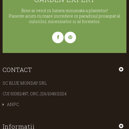
Bine ai venit in lumea minunata a plantelor!
Paseste acum cu mare incredere in paradisul proaspat al
culorilor, miresmelor si al formelor.
CONTACT
SC BLUE MONDAY SRL
CUI 50382497, ORC J26/1049/2024
ANPC
Informatii