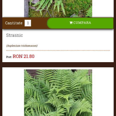
CUMPARA
Cantitate
Strasnic
(Asplenium trichomanes)
RON
21.80
Pret: