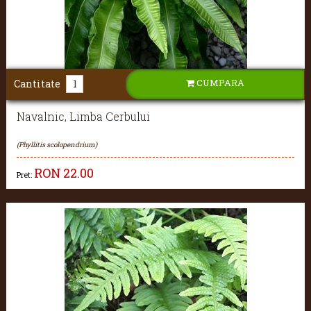
CUMPARA
Cantitate
Navalnic, Limba Cerbului
(Phyllitis scolopendrium)
RON
22.00
Pret: