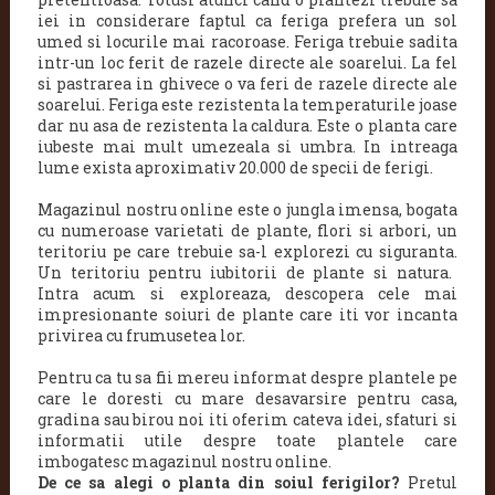
iei in considerare faptul ca feriga prefera un sol
umed si locurile mai racoroase. Feriga trebuie sadita
intr-un loc ferit de razele directe ale soarelui. La fel
si pastrarea in ghivece o va feri de razele directe ale
soarelui. Feriga este rezistenta la temperaturile joase
dar nu asa de rezistenta la caldura. Este o planta care
iubeste mai mult umezeala si umbra. In intreaga
lume exista aproximativ 20.000 de specii de ferigi.
Magazinul nostru online este o jungla imensa, bogata
cu numeroase varietati de plante, flori si arbori, un
teritoriu pe care trebuie sa-l explorezi cu siguranta.
Un teritoriu pentru iubitorii de plante si natura.
Intra acum si exploreaza, descopera cele mai
impresionante soiuri de plante care iti vor incanta
privirea cu frumusetea lor.
Pentru ca tu sa fii mereu informat despre plantele pe
care le doresti cu mare desavarsire pentru casa,
gradina sau birou noi iti oferim cateva idei, sfaturi si
informatii utile despre toate plantele care
imbogatesc magazinul nostru online.
De ce sa alegi o planta din soiul ferigilor?
Pretul