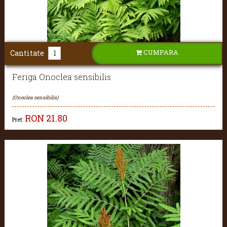
CUMPARA
Cantitate
Feriga Onoclea sensibilis
(Onoclea sensibilis)
RON
21.80
Pret: