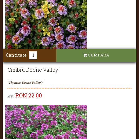
Cantitate
CUMPARA
Cimbru Doone Valley
(Thymus 'Doone Valley')
RON
22.00
Pret: