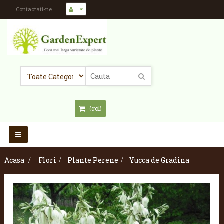
Contactati-ne
(gol)
Toggle
navigation
Acasa
>
Flori
>
Plante Perene
>
Yucca de Gradina