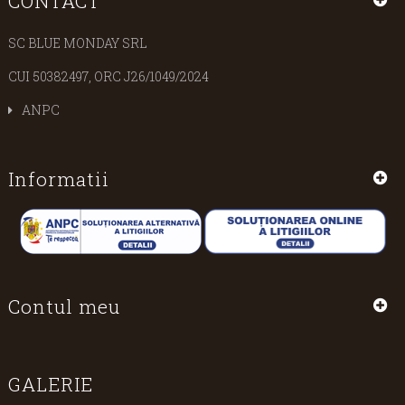
CONTACT
SC BLUE MONDAY SRL
CUI 50382497, ORC J26/1049/2024
ANPC
Informatii
Contul meu
GALERIE