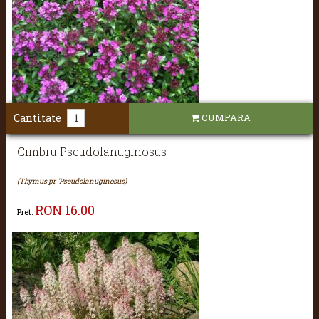
Cantitate
CUMPARA
Cimbru Pseudolanuginosus
(Thymus pr. 'Pseudolanuginosus)
RON
16.00
Pret: