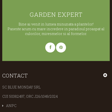
GARDEN EXPERT
Bine ai venit in lumea minunata a plantelor!
Paseste acum cu mare incredere in paradisul proaspat al
culorilor, miresmelor si al formelor.
CONTACT
SC BLUE MONDAY SRL
CUI 50382497, ORC J26/1049/2024
ANPC