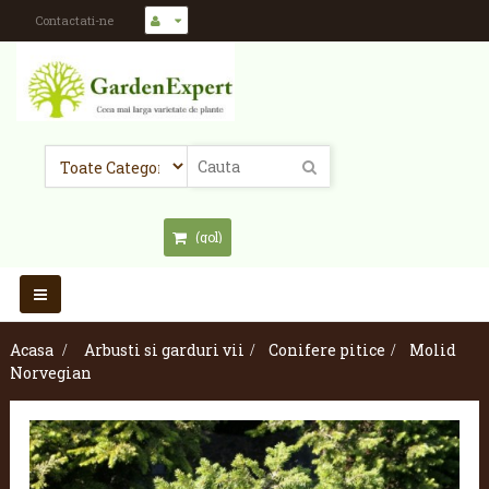
Contactati-ne
(gol)
Toggle
navigation
Acasa
>
Arbusti si garduri vii
>
Conifere pitice
>
Molid
Norvegian