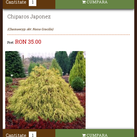
Cantitate
CUMPARA
Chiparos Japonez
(Chamaecyp. obt. Nana Gracilis)
RON
35.00
Pret:
Cantitate
CUMPARA