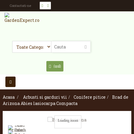
Contactati-ne
(gol)
Toggle
navigation
Acasa
>
Arbusti si garduri vii
>
Conifere pitice
>
Brad de
Arizona Abies lasiocarpa Compacta
Loading zoom