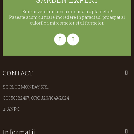
Bine ai venit in lumea minunata a plantelor!
Paseste acum cu mare incredere in paradisul proaspat al
culorilor, miresmelor si al formelor.
CONTACT
SC BLUE MONDAY SRL
CUI 50382497, ORC J26/1049/2024
ANPC
Informatii