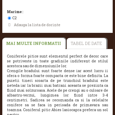
Marime :
C2
Adauga la lista de dorinte
MAI MULTE INFORMATII
TABEL DE DATE
Coniferele pitice sunt elementul perfect de decor care
se potriveste in toate gradinile indiferent de stilul
acestora sau de dimensiunile lor.
Crengile bradului sunt foarte dense iar acest lucru ii
ofera o forma foarte compacta ce este bine definita. La
puietii tineri scoarta de pe trunchiul bradului este
neteda iar la brazii mai batrani aceasta se prezinta ca
fiind mai solzuroasa. Acele de pe crengi au o culoare de
albastru-verzui, lungimea lor fiind intre 3-4
centimetri. Sadirea se recomanda ca si la celelalte
conifere sa se faca in perioada de primavara sau
toamna. Coniferul pitic Abies lasiocapra prefera un sol
neutru.