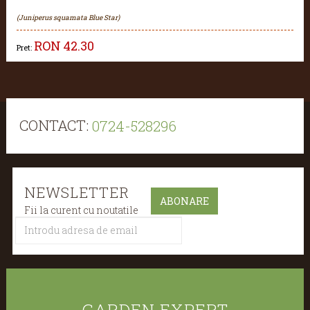
(Juniperus squamata Blue Star)
RON
42.30
Pret:
CONTACT:
0724-528296
NEWSLETTER
Fii la curent cu noutatile
GARDEN EXPERT