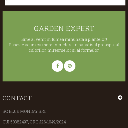
GARDEN EXPERT
Bine ai venit in lumea minunata a plantelor!
Paseste acum cu mare incredere in paradisul proaspat al
culorilor, miresmelor si al formelor.
CONTACT
SC BLUE MONDAY SRL
CUI 50382497, ORC J26/1049/2024