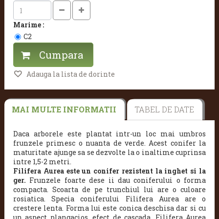
Marime :
C2
Cumpara
Adauga la lista de dorinte
MAI MULTE INFORMATII
TABEL DE DATE
Daca arborele este plantat intr-un loc mai umbros
frunzele primesc o nuanta de verde. Acest conifer la
maturitate ajunge sa se dezvolte la o inaltime cuprinsa
intre 1,5-2 metri.
Filifera Aurea este un conifer rezistent la inghet si la
ger.
Frunzele foarte dese ii dau coniferului o forma
compacta. Scoarta de pe trunchiul lui are o culoare
rosiatica. Specia coniferului Filifera Aurea are o
crestere lenta. Forma lui este conica deschisa dar si cu
un aspect plangacios, efect de cascada. Filifera Aurea