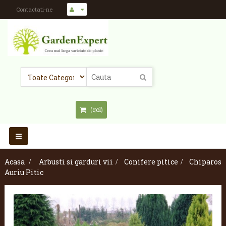
Contactati-ne
(gol)
Toggle
navigation
Acasa
>
Arbusti si garduri vii
>
Conifere pitice
>
Chiparos
Auriu Pitic