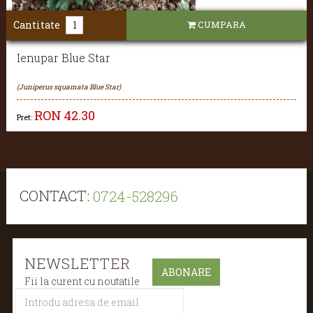
Cantitate
CUMPARA
Ienupar Blue Star
(Juniperus squamata Blue Star)
RON
42.30
Pret:
CONTACT:
0724-528296
NEWSLETTER
Fii la curent cu noutatile