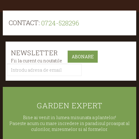
CONTACT:
0724-528296
NEWSLETTER
Fii la curent cu noutatile
GARDEN EXPERT
Bine ai venit in lumea minunata a plantelor!
Paseste acum cu mare incredere in paradisul proaspat al
culorilor, miresmelor si al formelor.