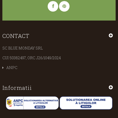
CONTACT
SC BLUE MONDAY SRL
CUI 50382497, ORC J26/1049/2024
ANPC
Informatii