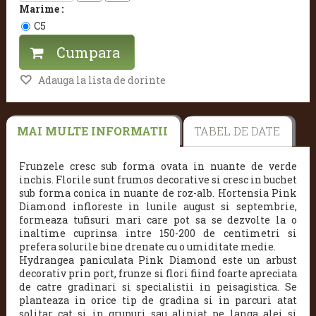
Marime :
C5
Cumpara
Adauga la lista de dorinte
MAI MULTE INFORMATII
TABEL DE DATE
Frunzele cresc sub forma ovata in nuante de verde
inchis.
Florile sunt frumos decorative si cresc in buchet
sub forma conica in nuante de roz-alb.
Hortensia Pink
Diamond infloreste in lunile august si septembrie,
formeaza tufisuri mari care pot sa se dezvolte la o
inaltime cuprinsa intre 150-200 de centimetri si
prefera solurile bine drenate cu o umiditate medie.
Hydrangea paniculata
Pink Diamond este un arbust
decorativ prin port, frunze si flori fiind foarte apreciata
de catre gradinari si specialistii in peisagistica. Se
planteaza in orice tip de gradina si in parcuri atat
solitar cat si in grupuri sau aliniat pe langa alei si