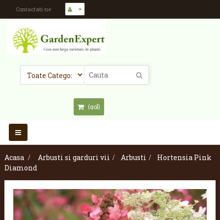
Contactati-ne
(gol)
Toggle
navigation
Acasa
>
Arbusti si garduri vii
>
Arbusti
>
Hortensia Pink
Diamond