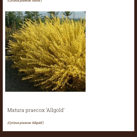
(Cytisus praecox 'Albus')
Matura praecox 'Allgold'
(Cytisus praecox 'Allgold')