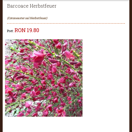
Barcoace Herbstfeuer
(Cotoneaster sal Herbstfeuer)
RON
19.80
Pret: