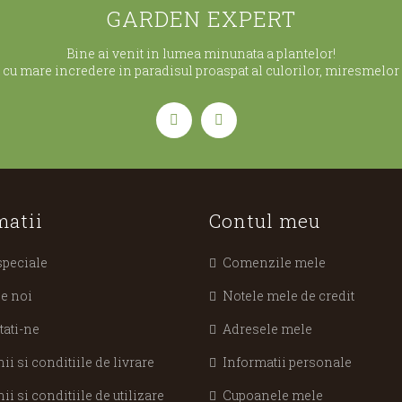
GARDEN EXPERT
Bine ai venit in lumea minunata a plantelor!
cu mare incredere in paradisul proaspat al culorilor, miresmelor s
matii
Contul meu
speciale
Comenzile mele
e noi
Notele mele de credit
tati-ne
Adresele mele
i si conditiile de livrare
Informatii personale
i si conditiile de utilizare
Cupoanele mele