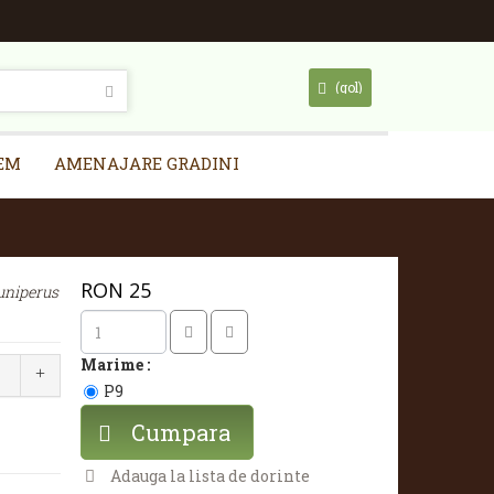
(gol)
EM
AMENAJARE GRADINI
RON
25
uniperus
Marime :
P9
Cumpara
Adauga la lista de dorinte