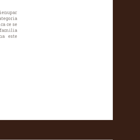
 ienupar
tegoria
ca ce se
familia
na este