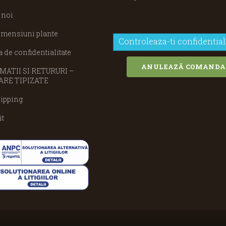
 noi
imensiuni plante
Controleaza-ti confidential
a de confidentialitate
ANULEAZĂ COMANDA
ATII SI RETURURI –
RE TIPIZATE
ipping
it