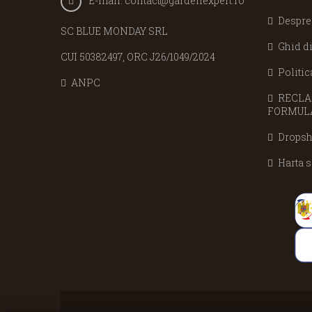
E-mail:
contact@gardenexpert.ro
Despre
SC BLUE MONDAY SRL
Ghid d
CUI 50382497, ORC J26/1049/2024
Politic
ANPC
RECLAM
FORMULA
Dropsh
Harta s