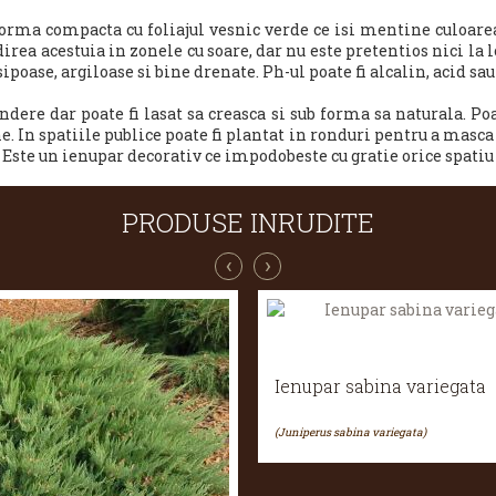
rma compacta cu foliajul vesnic verde ce isi mentine culoarea 
rea acestuia in zonele cu soare, dar nu este pretentios nici la 
ipoase, argiloase si bine drenate. Ph-ul poate fi alcalin, acid sau
dere dar poate fi lasat sa creasca si sub forma sa naturala. Poat
. In spatiile publice poate fi plantat in ronduri pentru a masca l
 Este un ienupar decorativ ce impodobeste cu gratie orice spatiu
PRODUSE INRUDITE
‹
›
Ienupar sabina variegata
(Juniperus sabina variegata)