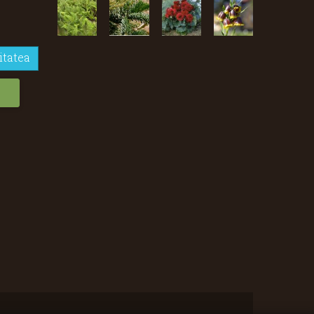
itatea