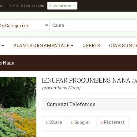
ne
Telefon:
0724-528296
Contul meu
PLANTE ORNAMENTALE
OFERTE
CINE SUNT
s Nana
IENUPAR PROCUMBENS NANA
(J
procumbens Nana)
Comenzi Telefonice
Share
Google+
Pinterest