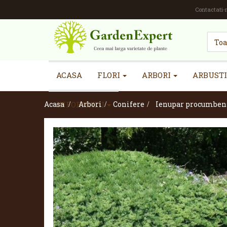
Contactati-
ACASA
FLORI
ARBORI
ARBUSTI
Acasa
INFORMATII
>
Arbori
>
Conifere
>
Ienupar procumben