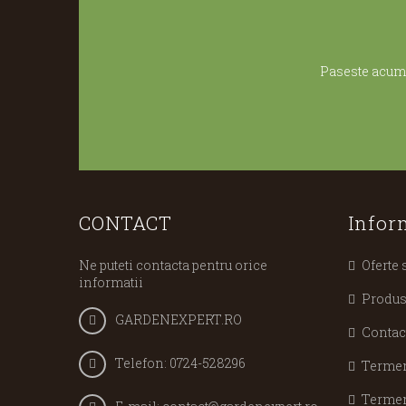
Paseste acum 
CONTACT
Infor
Ne puteti contacta pentru orice
Oferte 
informatii
Produs
GARDENEXPERT.RO
Contac
Telefon:
0724-528296
Termeni
Termeni