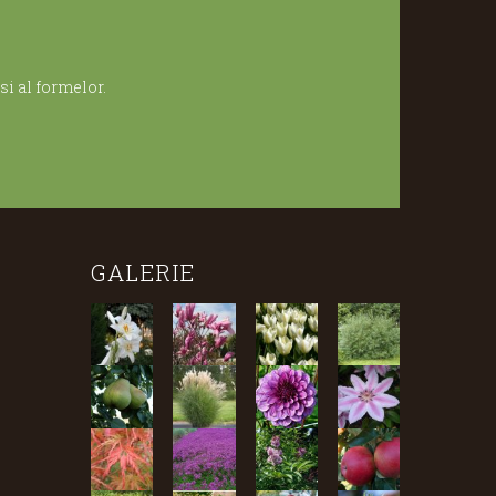
i al formelor.
GALERIE