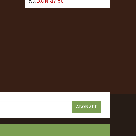
RON
47.50
Pret: