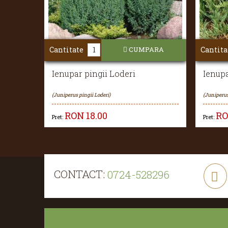
Cantitate
CUMPARA
Cantita
Ienupar pingii Loderi
Ienupa
(Juniperus pingii Loderi)
(Juniperus
RON
18.00
R
Pret:
Pret:
CONTACT:
0724-528296