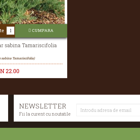
te
CUMPARA
r sabina Tamariscifolia
 sabina Tamariscifolia)
ON
22.00
NEWSLETTER
Fii la curent cu noutatile