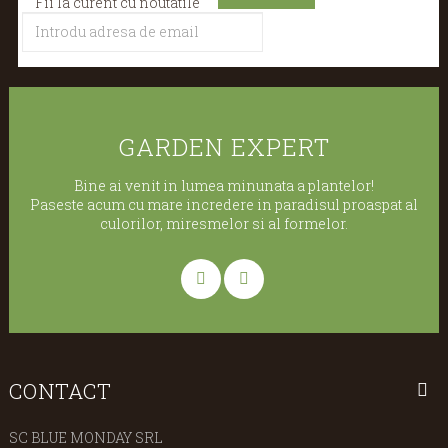
Fii la curent cu noutatile
GARDEN EXPERT
Bine ai venit in lumea minunata a plantelor!
Paseste acum cu mare incredere in paradisul proaspat al
culorilor, miresmelor si al formelor.
CONTACT
SC BLUE MONDAY SRL