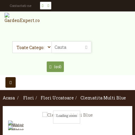
Contactati-ne
(gol)
Toggle
navigation
Acasa
>
Flori
>
Flori Urcatoare
>
Clematita Multi Blue
Loading zoom