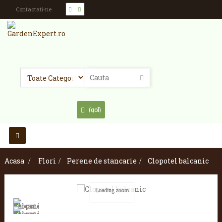
Contactati-ne
(gol)
Toggle
navigation
Acasa
>
Flori
>
Perene de stancarie
>
Clopotel balcanic
Loading zoom