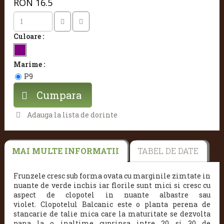
RON
16.5
Culoare :
Marime :
P9
Cumpara
Adauga la lista de dorinte
MAI MULTE INFORMATII
TABEL DE DATE
Frunzele cresc sub forma ovata cu marginile zimtate in
nuante de verde inchis iar florile sunt mici si cresc cu
aspect de clopotel in nuante albastre sau
violet.
Clopotelul Balcanic este o planta perena de
stancarie de talie mica care la maturitate se dezvolta
pana la o inaltime cuprinsa intre 20 si 30 de