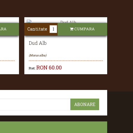
ARA
Cantitate
CUMPARA
Dud Alb
(Morus alba)
RON
60.00
Pret: