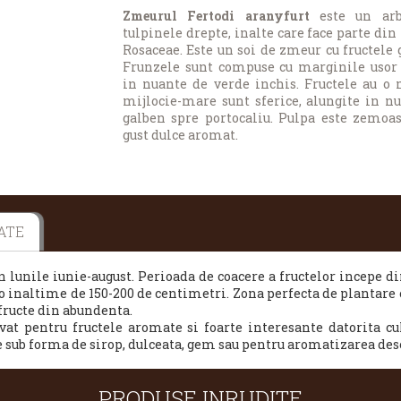
Zmeurul Fertodi aranyfurt
este un arb
tulpinele drepte, inalte care face parte din
Rosaceae. Este un soi de zmeur cu fructele 
Frunzele sunt compuse cu marginile usor
in nuante de verde inchis. Fructele au 
mijlocie-mare sunt sferice, alungite in n
galben spre portocaliu. Pulpa este zemoa
gust dulce aromat.
ATE
 lunile iunie-august.
Perioada de coacere a fructelor incepe di
 inaltime de 150-200 de centimetri. Zona perfecta de plantare e
fructe din abundenta.
ivat pentru fructele aromate si foarte interesante datorita c
e sub forma de sirop, dulceata, gem sau pentru aromatizarea dese
PRODUSE INRUDITE