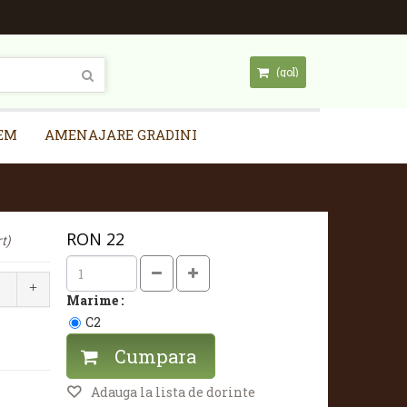
(gol)
EM
AMENAJARE GRADINI
RON
22
t)
Marime :
C2
Cumpara
Adauga la lista de dorinte