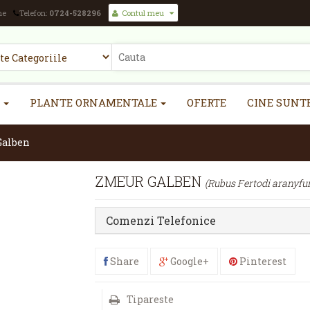
ne
Telefon:
0724-528296
Contul meu
PLANTE ORNAMENTALE
OFERTE
CINE SUNT
Galben
ZMEUR GALBEN
(Rubus Fertodi aranyfur
Comenzi Telefonice
Share
Google+
Pinterest
Tipareste