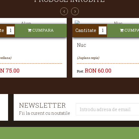
‹
›
te
CUMPARA
Cantitate
CUMP
Nuc
vellana)
(Juglans regia)
ON
75.00
RON
60.00
Pret:
NEWSLETTER
Fii la curent cu noutatile