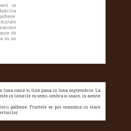
usti cu
 familia
galbene.
 dintate
o marime
uante de
sa cu un
n luna iunie si tine pana in luna septembrie. La
ste in locurile cu semi-umbra si soare, in aceste
ulorii galbene. Fructele se pot consuma in stare
rturilor.