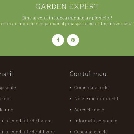
GARDEN EXPERT
Bine ai venit in lumea minunata a plantelor!
cu mare incredere in paradisul proaspat al culorilor, miresmelor s
matii
Contul meu
speciale
Comenzile mele
e noi
Notele mele de credit
tati-ne
Adresele mele
i si conditiile de livrare
Informatii personale
i si conditiile de utilizare
Cupoanele mele