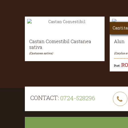
Cantita
Castan Comestibil Castanea
Alun
sativa
(Castanea sativa)
(Corylus a
R
Pret:
CONTACT:
0724-528296