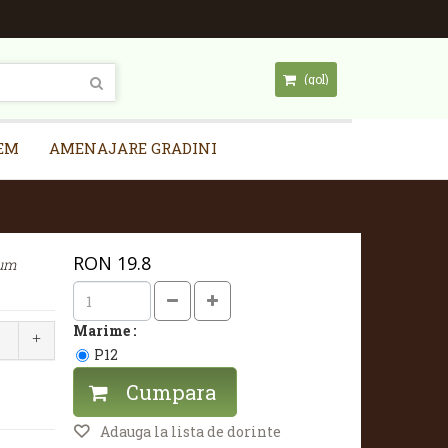
(gol)
EM
AMENAJARE GRADINI
RON
19.8
tum
Marime :
P12
Cumpara
Adauga la lista de dorinte