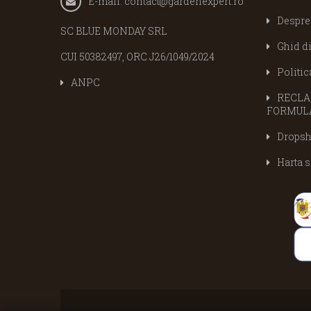
E-mail:
contact@gardenexpert.ro
Despre
SC BLUE MONDAY SRL
Ghid d
CUI 50382497, ORC J26/1049/2024
Politic
ANPC
RECLAM
FORMULA
Dropsh
Harta s