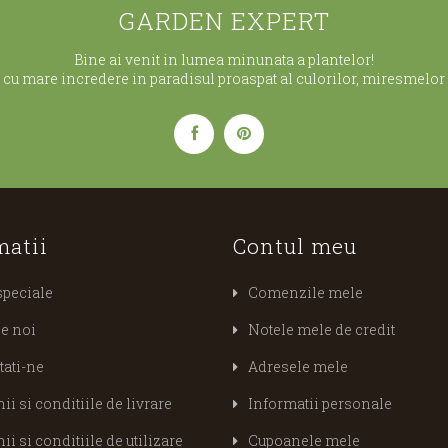
GARDEN EXPERT
Bine ai venit in lumea minunata a plantelor!
cu mare incredere in paradisul proaspat al culorilor, miresmelor s
matii
Contul meu
speciale
Comenzile mele
e noi
Notele mele de credit
tati-ne
Adresele mele
i si conditiile de livrare
Informatii personale
i si conditiile de utilizare
Cupoanele mele