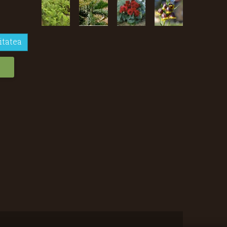
itatea