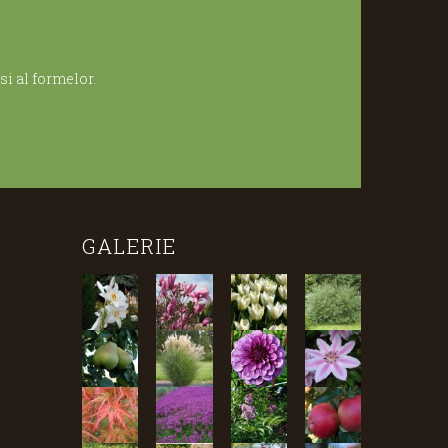
i al formelor.
GALERIE