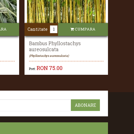
ARA
Cantitate
CUMPARA
Bambus Phyllostachys
aureosulcata
(Phyllostachys aureosulcata)
RON
75.00
Pret: