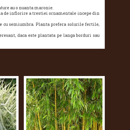
mature au o nuanta maronie.
a de inflorire a trestiei ornamentale incepe din
le cu semiumbra. Planta prefera solurile fertile,
eresant, daca este plantata pe langa borduri sau