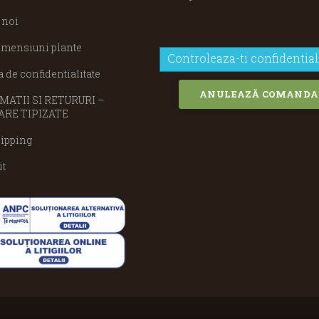
 noi
imensiuni plante
Controleaza-ti confidential
a de confidentialitate
ANULEAZĂ COMANDA
ATII SI RETURURI –
RE TIPIZATE
ipping
it