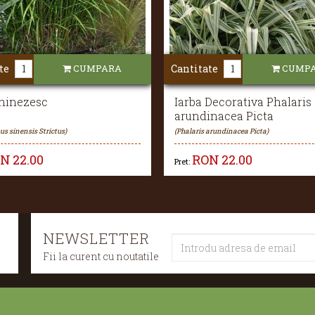
te
CUMPARA
Cantitate
CUMP
Chinezesc
Iarba Decorativa Phalaris
arundinacea Picta
s sinensis Strictus)
(Phalaris arundinacea Picta)
ON
22.00
RON
22.00
Pret:
NEWSLETTER
Fii la curent cu noutatile