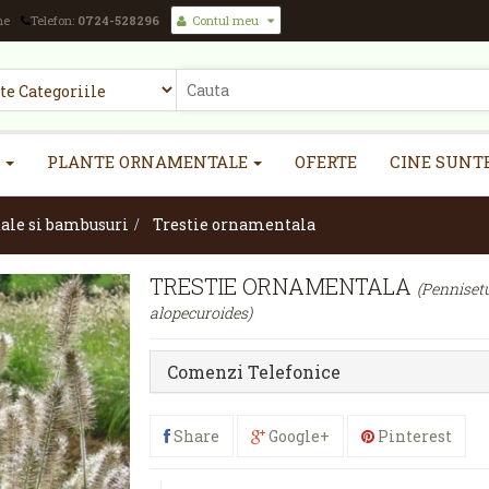
ne
Telefon:
0724-528296
Contul meu
PLANTE ORNAMENTALE
OFERTE
CINE SUNT
ale si bambusuri
>
Trestie ornamentala
TRESTIE ORNAMENTALA
(Pennise
alopecuroides)
Comenzi Telefonice
Share
Google+
Pinterest