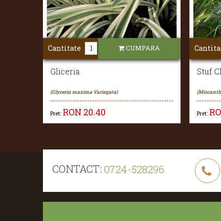
Cantitate
CUMPARA
Cantita
Gliceria
Stuf 
(Glyceria maxima Variegata)
(Miscanthu
RON
20.40
R
Pret:
Pret:
CONTACT:
0724-528296