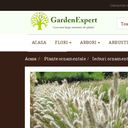
Contactati-
ACASA
FLORI
ARBORI
ARBUSTI
Acasa
INFORMATII
>
Plante ornamentale
>
Ierburi ornament