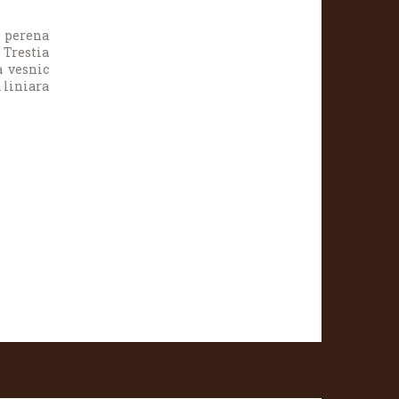
 perena
Trestia
a vesnic
 liniara