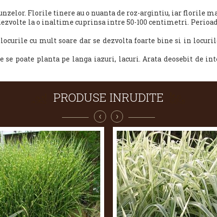
runzelor.
Florile tinere au o nuanta de roz-argintiu, iar florile 
ezvolte la o inaltime cuprinsa intre 50-100 centimetri.
Perioad
ocurile cu mult soare dar se dezvolta foarte bine si in locuri
 se poate planta pe langa iazuri, lacuri.
Arata deosebit de int
PRODUSE INRUDITE
‹
›