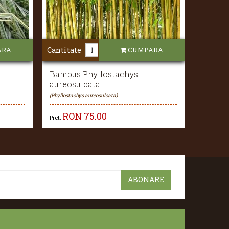
ARA
Cantitate
CUMPARA
Bambus Phyllostachys
aureosulcata
(Phyllostachys aureosulcata)
RON
75.00
Pret: