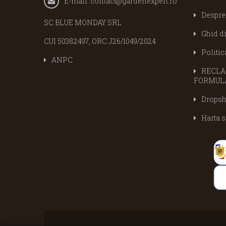
E-mail:
contact@gardenexpert.ro
Despre
SC BLUE MONDAY SRL
Ghid d
CUI 50382497, ORC J26/1049/2024
Politic
ANPC
RECLAM
FORMULA
Dropsh
Harta s