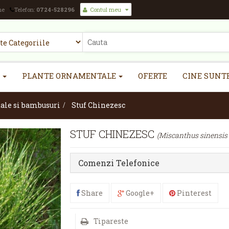
ne
Telefon:
0724-528296
Contul meu
PLANTE ORNAMENTALE
OFERTE
CINE SUNT
ale si bambusuri
>
Stuf Chinezesc
STUF CHINEZESC
(Miscanthus sinensis 
Comenzi Telefonice
Share
Google+
Pinterest
Tipareste