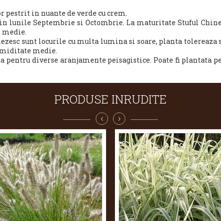
r pestrit in nuante de verde cu crem.
e in lunile Septembrie si Octombrie. La maturitate Stuful Chine
e medie.
nezesc
sunt locurile cu multa lumina si soare, planta tolereaza 
 umiditate medie.
ta pentru diverse aranjamente peisagistice. Poate fi plantata p
PRODUSE INRUDITE
‹
›