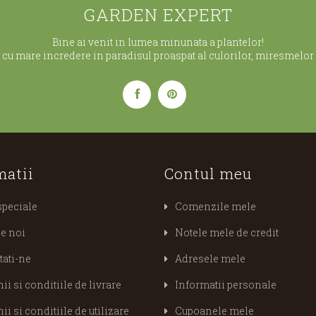
GARDEN EXPERT
Bine ai venit in lumea minunata a plantelor!
cu mare incredere in paradisul proaspat al culorilor, miresmelor s
matii
Contul meu
speciale
Comenzile mele
e noi
Notele mele de credit
tati-ne
Adresele mele
i si conditiile de livrare
Informatii personale
i si conditiile de utilizare
Cupoanele mele