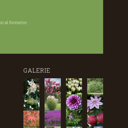
i al formelor.
GALERIE