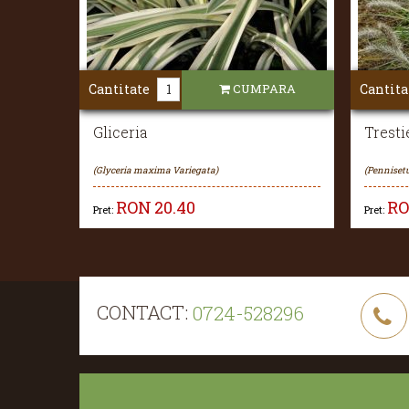
Cantitate
CUMPARA
Cantita
Gliceria
Trest
(Glyceria maxima Variegata)
(Penniset
RON
20.40
R
Pret:
Pret:
CONTACT:
0724-528296