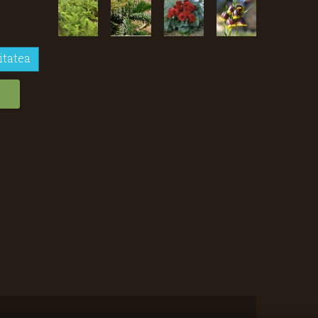
itatea