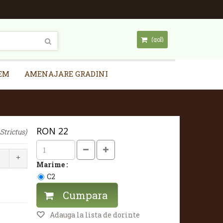
(gol)
EM
AMENAJARE GRADINI
RON
22
Strictus)
Marime :
C2
Cumpara
Adauga la lista de dorinte