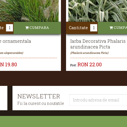
te
CUMPARA
Cantitate
CUMP
ie ornamentala
Iarba Decorativa Phalaris
arundinacea Picta
um alopecuroides)
(Phalaris arundinacea Picta)
ON
19.80
RON
22.00
Pret:
NEWSLETTER
Fii la curent cu noutatile