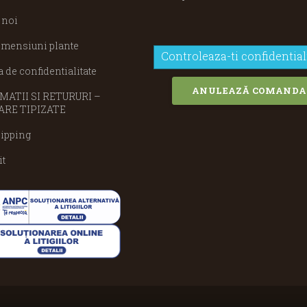
 noi
imensiuni plante
Controleaza-ti confidential
a de confidentialitate
ANULEAZĂ COMANDA
ATII SI RETURURI –
RE TIPIZATE
ipping
it