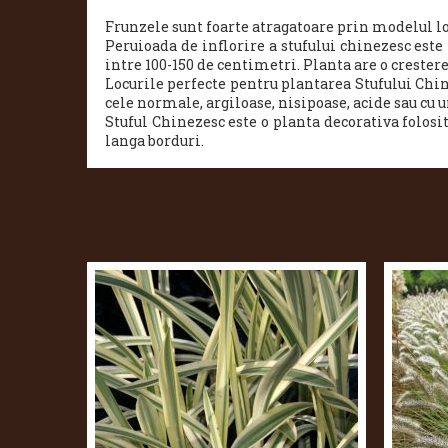
Frunzele sunt foarte atragatoare prin modelul lo
Peruioada de inflorire a stufului chinezesc est
intre 100-150 de centimetri. Planta are o crester
Locurile perfecte pentru plantarea Stufului Chi
cele normale, argiloase, nisipoase, acide sau cu
Stuful Chinezesc este o planta decorativa folosi
langa borduri.