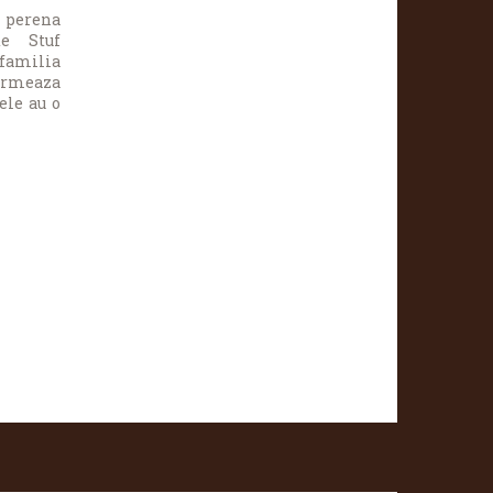
a perena
de Stuf
 familia
formeaza
ele au o