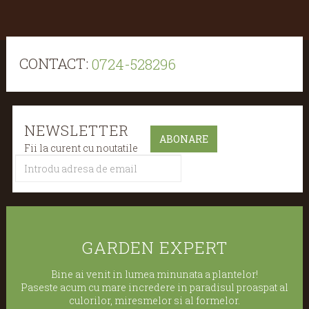
CONTACT:
0724-528296
NEWSLETTER
Fii la curent cu noutatile
GARDEN EXPERT
Bine ai venit in lumea minunata a plantelor!
Paseste acum cu mare incredere in paradisul proaspat al
culorilor, miresmelor si al formelor.