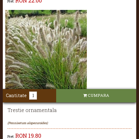
RON
22.00
Pret:
Cantitate
CUMPARA
Trestie ornamentala
(Pennisetum alopecuroides)
RON
19.80
Pret: