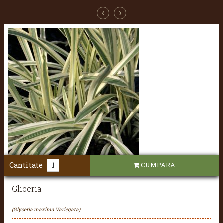
‹
›
Cantitate
CUMPARA
Gliceria
(Glyceria maxima Variegata)