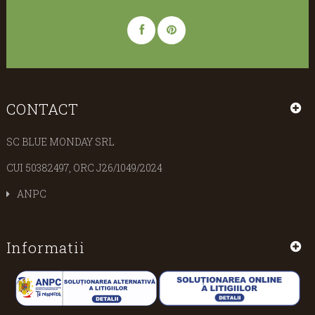
CONTACT
SC BLUE MONDAY SRL
CUI 50382497, ORC J26/1049/2024
ANPC
Informatii