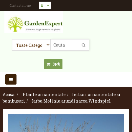
Contactati-ne
(gol)
Toggle
navigation
Acasa
>
Plante ornamentale
>
Ierburi ornamentale si
bambusuri
>
Iarba Molinia arundinacea Windspiel