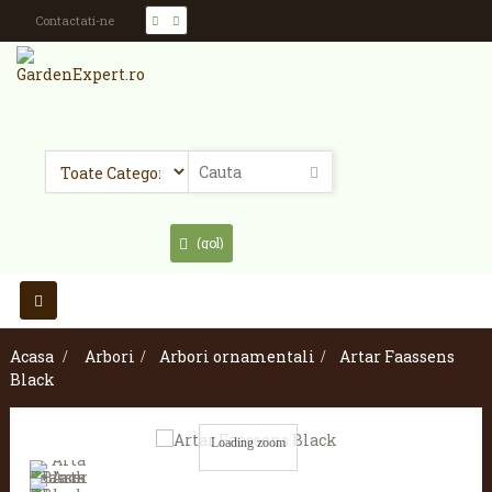
Contactati-ne
(gol)
Toggle
navigation
Acasa
>
Arbori
>
Arbori ornamentali
>
Artar Faassens
Black
Loading zoom