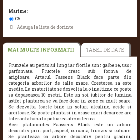
Marime :
C5
Adauga la lista de dorinte
MAI MULTE INFORMATII
TABEL DE DATE
Frunzele au petitolul lung iar florile sunt galbene, usor
parfumate. Fructele cresc sub forma de
aripioare.
Artarul Fassens Black face parte din
categoria arborilor de talie mare. Cresterea sa este
medie. La maturitate se dezvolta la o inaltime ce poate
sa depaseasca 10 metri. Este un soi iubitor de lumina
astfel plantarea se va face doar in zone cu mult soare.
Se dezvolta foarte bine in soluri alcaline, acide si
argiloase. Se poate planta si in orase mari deoarece are
toleranta buna la poluarea atmosferica.
Acer platanoides Faassens Black este un arbore
decorativ prin port, aspect, coroana, frunzis si culoare.
Se planteaza ca arbore decorativ pentru gradini,