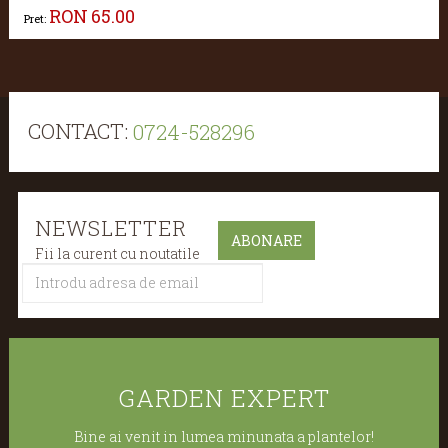
RON
65.00
Pret:
CONTACT:
0724-528296
NEWSLETTER
Fii la curent cu noutatile
GARDEN EXPERT
Bine ai venit in lumea minunata a plantelor!