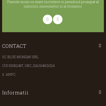
Paseste acum cu mare incredere in paradisul proaspat al
culorilor, miresmelor si al formelor.
CONTACT
SC BLUE MONDAY SRL
CUI 50382497, ORC J26/1049/2024
ANPC
Informatii