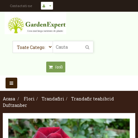
Contactati-ne
(gol)
Toggle
navigation
Acasa
>
Flori
>
Trandafiri
>
Trandafir teahibrid
Duftzanber