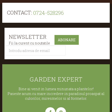
CONTACT:
0724-528296
NEWSLETTER
Fii la curent cu noutatile
GARDEN EXPERT
Bine ai venit in lumea minunata a plantelor!
Paseste acum cu mare incredere in paradisul proaspat al
culorilor, miresmelor si al formelor.