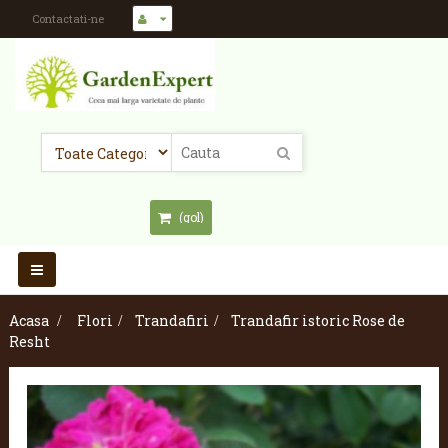
Contactati-ne
(gol)
Toggle
navigation
Acasa
>
Flori
>
Trandafiri
>
Trandafir istoric Rose de
Resht