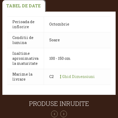
TABEL DE DATE
Perioada de
Octombrie
inflorire
Conditii de
Soare
lumina
Inaltime
aproximativa
100 - 150 cm
la maturitate
Marime la
C2
Ghid Dimensiuni
livrare
PRODUSE INRUDITE
‹
›