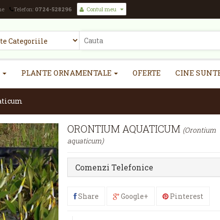
ne
Telefon:
0724-528296
Contul meu
PLANTE ORNAMENTALE
OFERTE
CINE SUNT
aticum
ORONTIUM AQUATICUM
(Orontium
aquaticum)
Comenzi Telefonice
Share
Google+
Pinterest