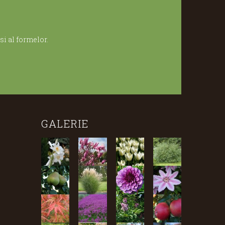
i al formelor.
GALERIE