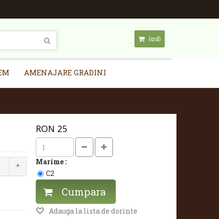
(gol)
EM
AMENAJARE GRADINI
RON
25
Marime :
C2
Cumpara
Adauga la lista de dorinte