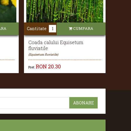
ARA
Cantitate
CUMPARA
Coada calului Equisetum
fluviatile
(Equisetum fluviatile)
RON
20.30
Pret: