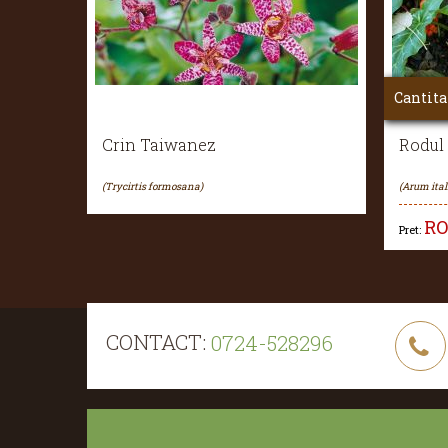
Cantita
Crin Taiwanez
Rodul
(Trycirtis formosana)
(Arum ita
R
Pret:
CONTACT:
0724-528296