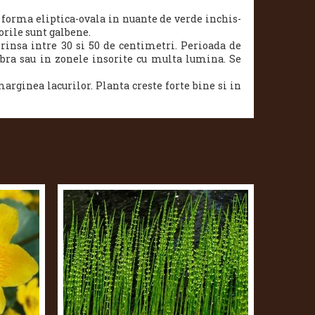
b forma eliptica-ovala in nuante de verde inchis-
lorile sunt galbene.
rinsa intre 30 si 50 de centimetri. Perioada de
mbra sau in zonele insorite cu multa lumina. Se
arginea lacurilor. Planta creste forte bine si in