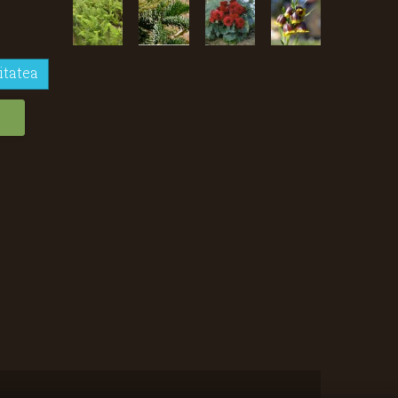
itatea