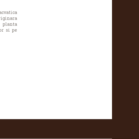
acvatica
riginara
 planta
or si pe