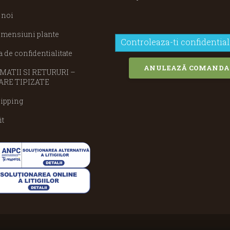
 noi
imensiuni plante
Controleaza-ti confidential
a de confidentialitate
ANULEAZĂ COMANDA
ATII SI RETURURI –
RE TIPIZATE
ipping
it