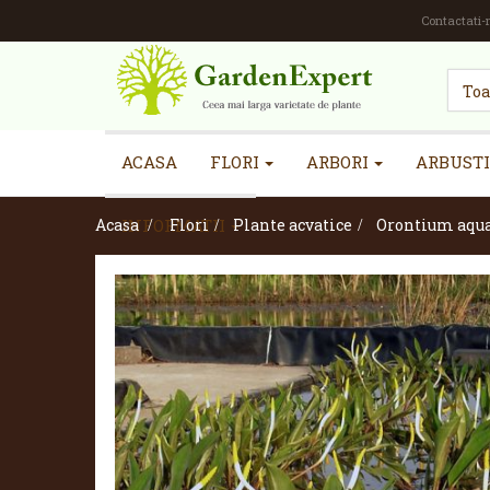
Contactati-
ACASA
FLORI
ARBORI
ARBUSTI
Acasa
INFORMATII
>
Flori
>
Plante acvatice
>
Orontium aqu