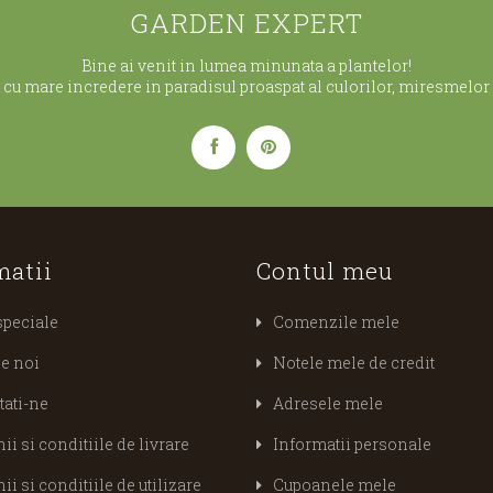
GARDEN EXPERT
Bine ai venit in lumea minunata a plantelor!
cu mare incredere in paradisul proaspat al culorilor, miresmelor s
matii
Contul meu
speciale
Comenzile mele
e noi
Notele mele de credit
tati-ne
Adresele mele
i si conditiile de livrare
Informatii personale
i si conditiile de utilizare
Cupoanele mele