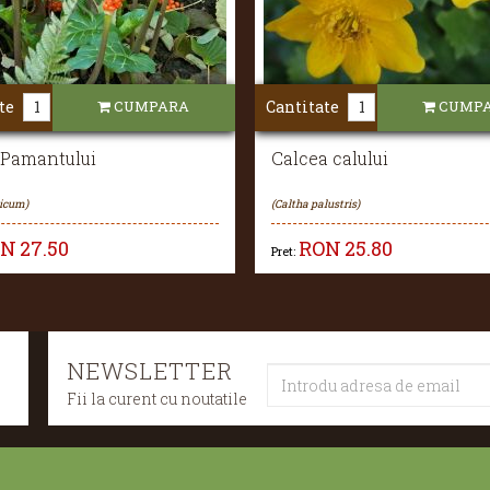
te
CUMPARA
Cantitate
CUMP
 Pamantului
Calcea calului
licum)
(Caltha palustris)
ON
27.50
RON
25.80
Pret:
NEWSLETTER
Fii la curent cu noutatile