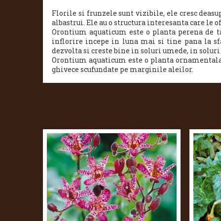
Florile si frunzele sunt vizibile, ele cresc dea
albastrui. Ele au o structura interesanta care le o
Orontium aquaticum este o planta perena de tal
inflorire incepe in luna mai si tine pana la s
dezvolta si creste bine in soluri umede, in soluri 
Orontium aquaticum este o planta ornamentala pri
ghivece scufundate pe marginile aleilor.