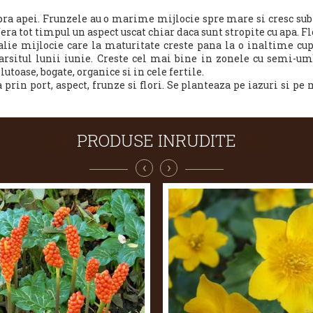
supra apei. Frunzele au o marime mijlocie spre mare si cresc su
fera tot timpul un aspect uscat chiar daca sunt stropite cu apa. F
ie mijlocie care la maturitate creste pana la o inaltime cup
farsitul lunii iunie. Creste cel mai bine in zonele cu semi-u
lutoase, bogate, organice si in cele fertile.
n port, aspect, frunze si flori. Se planteaza pe iazuri si pe m
PRODUSE INRUDITE
‹
›