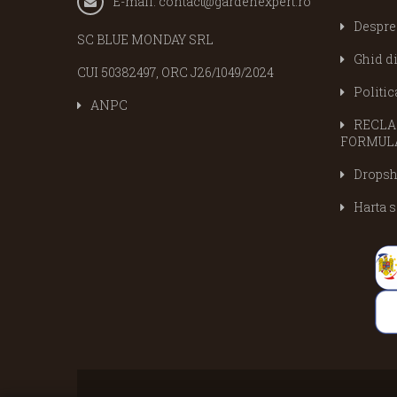
E-mail:
contact@gardenexpert.ro
Despre
SC BLUE MONDAY SRL
Ghid d
CUI 50382497, ORC J26/1049/2024
Politic
ANPC
RECLAM
FORMULA
Dropsh
Harta s