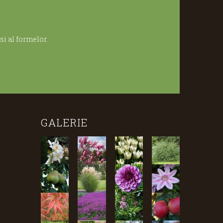
i al formelor.
GALERIE