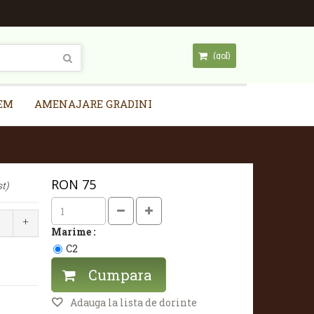
(gol)
EM
AMENAJARE GRADINI
RON
75
t)
Marime :
C2
Cumpara
Adauga la lista de dorinte