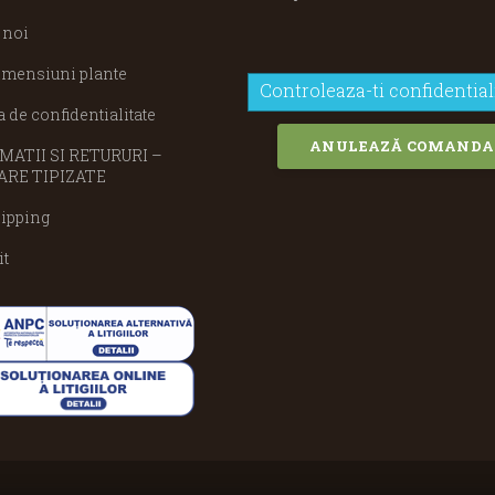
 noi
imensiuni plante
Controleaza-ti confidential
a de confidentialitate
ANULEAZĂ COMANDA
ATII SI RETURURI –
RE TIPIZATE
ipping
it