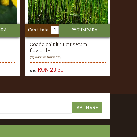
ARA
Cantitate
CUMPARA
Coada calului Equisetum
fluviatile
(Equisetum fluviatile)
RON
20.30
Pret: