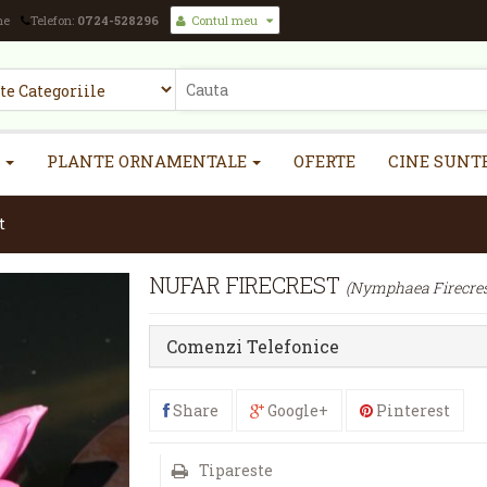
ne
Telefon:
0724-528296
Contul meu
PLANTE ORNAMENTALE
OFERTE
CINE SUNT
t
NUFAR FIRECREST
(Nymphaea Firecres
Comenzi Telefonice
Share
Google+
Pinterest
Tipareste