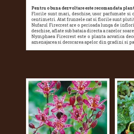
Pentru o buna dezvoltare este recomandata plant
Florile sunt mari, deschise, usor parfumate si 
centimetri. Atat frunzele cat si florile sunt pluti
Nufarul Firecrest are o perioada lunga de inflor
deschise, aflate sub bataia directa a razelor soare
Nymphaea Firecrest este o planta acvatica decora
amenajarea si decorarea apelor din gradini si par