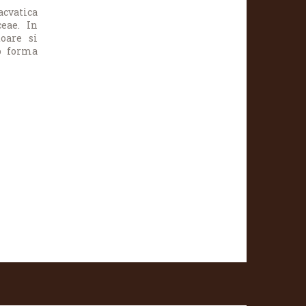
acvatica
eae. In
oare si
b forma