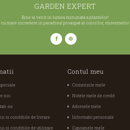
GARDEN EXPERT
Bine ai venit in lumea minunata a plantelor!
cu mare incredere in paradisul proaspat al culorilor, miresmelor s
matii
Contul meu
speciale
Comenzile mele
e noi
Notele mele de credit
tati-ne
Adresele mele
i si conditiile de livrare
Informatii personale
i si conditiile de utilizare
Cupoanele mele