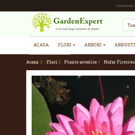
Contactati-
ACASA
FLORI
ARBORI
ARBUSTI
Acasa
INFORMATII
>
Flori
>
Plante acvatice
>
Nufar Firecres