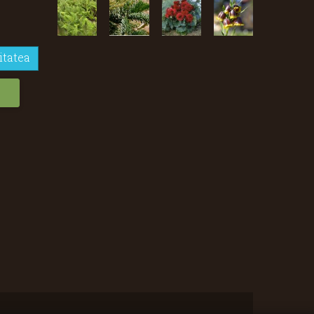
itatea