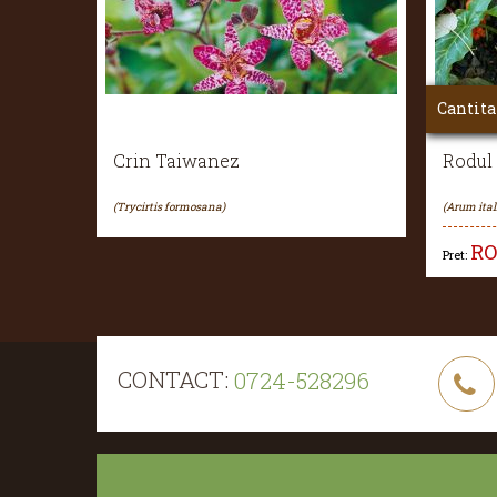
Cantita
Crin Taiwanez
Rodul
(Trycirtis formosana)
(Arum ita
R
Pret:
CONTACT:
0724-528296