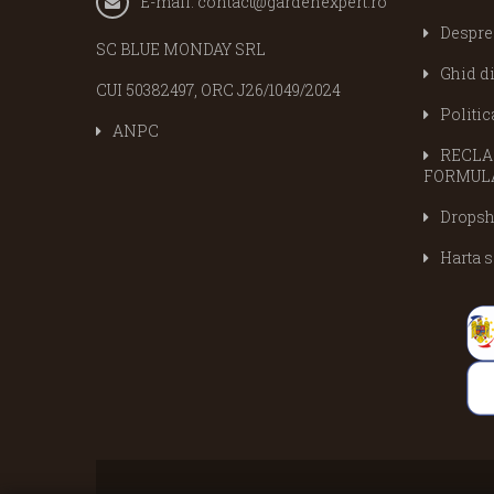
E-mail:
contact@gardenexpert.ro
Despre
SC BLUE MONDAY SRL
Ghid d
CUI 50382497, ORC J26/1049/2024
Politic
ANPC
RECLAM
FORMULA
Dropsh
Harta s