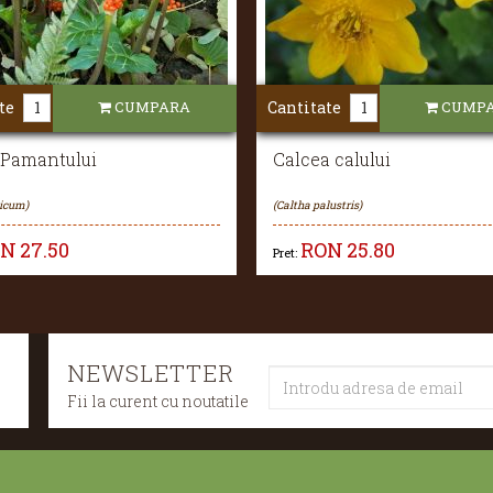
te
CUMPARA
Cantitate
CUMP
 Pamantului
Calcea calului
licum)
(Caltha palustris)
ON
27.50
RON
25.80
Pret:
NEWSLETTER
Fii la curent cu noutatile