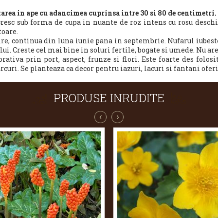
area in ape cu adancimea cuprinsa intre 30 si 80 de centimetri.
cresc sub forma de cupa in nuante de roz intens cu rosu deschi
toare.
ire,
continua din luna iunie pana in septembrie. Nufarul iubes
lui. Creste cel mai bine in soluri fertile, bogate si umede. Nu are
tiva prin port, aspect, frunze si flori. Este foarte des folosi
curi. Se planteaza ca decor pentru iazuri, lacuri si fantani ofer
PRODUSE INRUDITE
‹
›