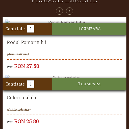
‹
›
Cantitate
CUMPARA
Rodul Pamantului
(Arum italicum)
RON
27.50
Pret:
Cantitate
CUMPARA
Calcea calului
(Caltha palustris)
RON
25.80
Pret: