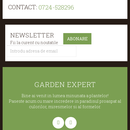
CONTACT:
0724-528296
NEWSLETTER
Fii la curent cu noutatile
GARDEN EXPERT
Bine ai venit in lumea minunata a plantelor!
Paseste acum cu mare incredere in paradisul proaspat al
culorilor, miresmelor si al formelor.