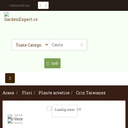
Contactati-ne
(gol)
Toggle
navigation
Acasa
>
Flori
>
Plante acvatice
>
Crin Taiwanez
Loading zoom