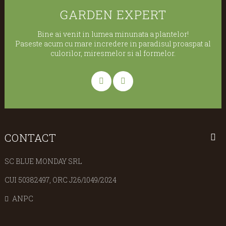
GARDEN EXPERT
Bine ai venit in lumea minunata a plantelor!
Paseste acum cu mare incredere in paradisul proaspat al
culorilor, miresmelor si al formelor.
CONTACT
SC BLUE MONDAY SRL
CUI 50382497, ORC J26/1049/2024
ANPC