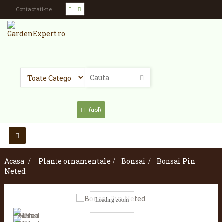
Contactati-ne
(gol)
Toggle
navigation
Acasa
>
Plante ornamentale
>
Bonsai
>
Bonsai Pin
Neted
Loading zoom