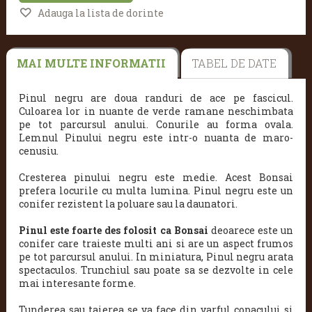
Adauga la lista de dorinte
MAI MULTE INFORMATII
TABEL DE DATE
Pinul negru are doua randuri de ace pe fascicul.
Culoarea lor in nuante de verde ramane neschimbata
pe tot parcursul anului. Conurile au forma ovala.
Lemnul Pinului negru este intr-o nuanta de maro-
cenusiu.
Cresterea
pinului negru este medie.
Acest Bonsai
prefera locurile cu multa lumina. Pinul negru este un
conifer rezistent la poluare sau la daunatori.
Pinul este foarte des folosit ca Bonsai
deoarece este un
conifer care traieste multi ani
si are un aspect frumos
pe tot parcursul anului. In miniatura, Pinul negru arata
spectaculos. Trunchiul sau poate sa se dezvolte in cele
mai interesante forme.
Tunderea sau taierea se va face din varful copacului si