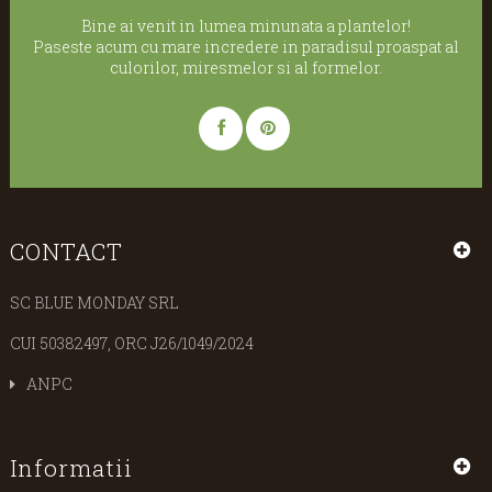
Bine ai venit in lumea minunata a plantelor!
Paseste acum cu mare incredere in paradisul proaspat al
culorilor, miresmelor si al formelor.
CONTACT
SC BLUE MONDAY SRL
CUI 50382497, ORC J26/1049/2024
ANPC
Informatii