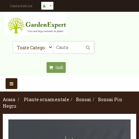
Contactati-ne
(gol)
Toggle
navigation
Acasa
>
Plante ornamentale
>
Bonsai
>
Bonsai Pin
Negru