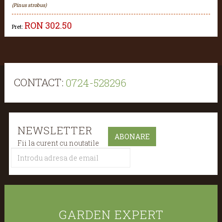
(Pinus strobus)
RON
302.50
Pret:
CONTACT:
0724-528296
NEWSLETTER
Fii la curent cu noutatile
GARDEN EXPERT