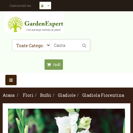
Contactati-ne
(gol)
Toggle
navigation
Acasa
>
Flori
>
Bulbi
>
Gladiole
>
Gladiola Fiorentina