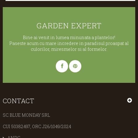
GARDEN EXPERT
Bine ai venit in lumea minunata a plantelor!
Paseste acum cu mare incredere in paradisul proaspat al
culorilor, miresmelor si al formelor.
CONTACT
SC BLUE MONDAY SRL
CUI 50382497, ORC J26/1049/2024
ANPC