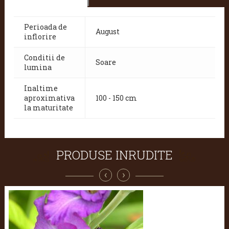
Perioada de
August
inflorire
Conditii de
Soare
lumina
Inaltime
aproximativa
100 - 150 cm
la maturitate
PRODUSE INRUDITE
‹
›