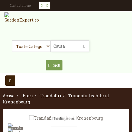
Contactati-ne
(gol)
Toggle
navigation
Acasa
>
Flori
>
Trandafiri
>
Trandafir teahibrid
Kronenbourg
Loading zoom