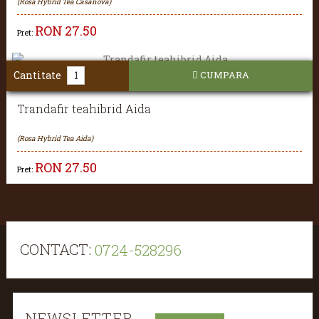
(Rosa Hybrid Tea Casanova)
RON
27.50
Pret:
Cantitate
CUMPARA
Trandafir teahibrid Aida
(Rosa Hybrid Tea Aida)
RON
27.50
Pret:
CONTACT:
0724-528296
NEWSLETTER